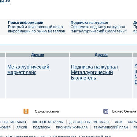
ий >>
Поиск информации
Подписка на журнал
Д
а
Быстрый и качественный поиск
Оформите подписку на журнал
П
информации по рынку металлов
"Металлургический бюллетень"!
п
Другое
Другое
Металлургический
Подписка на журнал
маркетплейс
Металлургический
Бюллетень
Одноклассники
Бизнес Онлайн
|
|
|
|
ЕРНЫЕ МЕТАЛЛЫ
ЦВЕТНЫЕ МЕТАЛЛЫ
ДРАГОЦЕННЫЕ МЕТАЛЛЫ
ЛОМ
CЫРЬ
|
|
|
|
|
НОМЕР
АРХИВ
ПОДПИСКА
ПРОФИЛЬ ЖУРНАЛА
ТЕМАТИЧЕСКИЙ ПЛАН
Р
ь, ООО "Металлторг.ру", 141707, Московская обл., г. Долгопрудный, пр-т