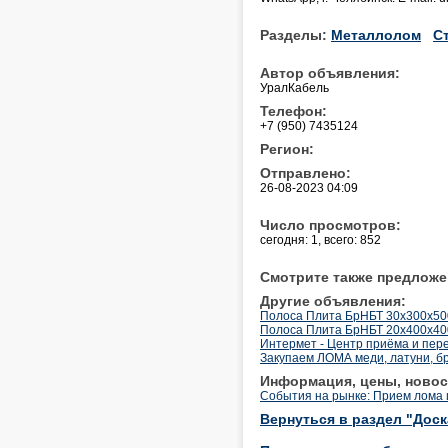
Разделы:
Металлолом
С
Автор объявления:
УралКабель
Телефон:
+7 (950) 7435124
Регион:
Отправлено:
26-08-2023 04:09
Число просмотров:
сегодня: 1, всего: 852
Смотрите также предложе
Другие объявления:
Полоса Плита БрНБТ 30х300х500
Полоса Плита БрНБТ 20х400х400
Интермет - Центр приёма и пер
Закупаем ЛОМА меди, латуни, б
Информация, цены, новос
События на рынке: Прием лома 
Вернуться в раздел "Дос