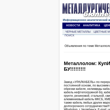
Информационно-аналитический 
НОВОСТИ
АНАЛИТИКА
ЦЕН
ЧЕРНЫЕ МЕТАЛЛЫ
ЦВЕТНЫЕ М
ПОИСК
Объявления по теме Металлоло
Металлолом: Куп
БУ!!!!!!!!!
Завод «УРАЛКАБЕЛЬ» по перераб
постоянной основе, по высоким
обрезки кабеля, неликвиды кабеля
кабель нефтепогружной б/у, каб
грунте, резиновой, стальной, с
алюминиевый кабель МКСБ, КМБ, 
также кабель любых других маро
долгосрочного сотрудничества!
WhatsApp, г. Челябинск. E-mail: 