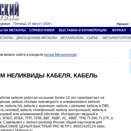
журнал
Пятница, 07 Август 2026 г.
Прокат:
Ы НА МЕТАЛЛЫ
СПРАВОЧНИКИ
ВЫСТАВКИ И КОНФЕРЕНЦИИ
ЖУРНАЛ
ЕТАЛЛЫ
ДРАГОЦЕННЫЕ МЕТАЛЛЫ
МЕТАЛЛОЛОМ
СЫРЬЕ
МЕТАЛЛОТОРГО
м можно найти в разделе
куплю Металлолом
.
ИМ НЕЛИКВИДЫ КАБЕЛЯ, КАБЕЛЬ
отки кабеля работая на рынке более 10 лет приобретает на
 ценам, любые объемы лом медного и алюминиевого кабеля,
, кабель б/у, кабель с хранения, кабель с резерва, кабель в ПВХ,
ель силовой, кабель телефонный, кабель контрольный, кабель в
винцовой или алюминиевой оболочке. Интересует медный и
КПБП, КПБК, ТПП, ППВ, ВВГ, АВВГ, АС, КВВГ, ТРВ, П-296, П-270, а
к. Самовывоз с любого региона России. Ищем партнеров для
!! ВЫСОКИЕ ЦЕНЫ!!! БЫСТРЫЙ РАСЧЕТ!!! с. 89507435124 viber,
uralkabel174@mail.ru