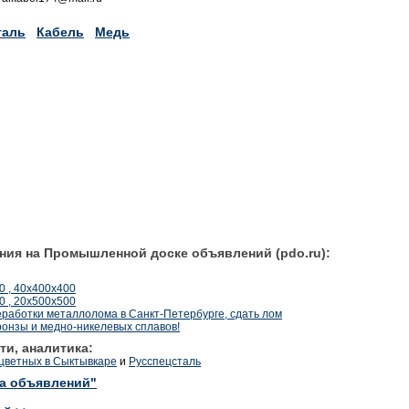
таль
Кабель
Медь
ния на Промышленной доске объявлений (pdo.ru):
 , 40х400х400
 , 20х500х500
еработки металлолома в Санкт-Петербурге, сдать лом
ронзы и медно-никелевых сплавов!
ти, аналитика:
цветных в Сыктывкаре
и
Русспецсталь
ка объявлений"