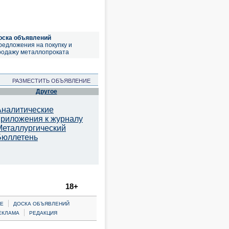
оска объявлений
редложения на покупку и
родажу металлопроката
РАЗМЕСТИТЬ ОБЪЯВЛЕНИЕ
Другое
Аналитические
приложения к журналу
Металлургический
Бюллетень
18+
|
Е
ДОСКА ОБЪЯВЛЕНИЙ
|
ЕКЛАМА
РЕДАКЦИЯ