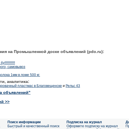
ния на Промышленной доске объявлений (pdo.ru):
!!!!!!!!!!
рого, самовывоз
лока 1мм в ломе 500 кг.
ти, аналитика:
ировачный пластмас в Благовещенске
и
Рельс 43
ка объявлений"
ий >>
Поиск информации
Подписка на журнал
Д
а
Быстрый и качественный поиск
Оформите подписку на журнал
П