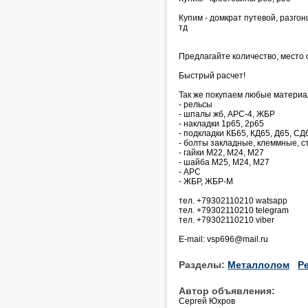
Купим - домкрат путевой, разго
тд
Предлагайте количество, место 
Быстрый расчет!
Так же покупаем любые материа
- рельсы
- шпалы жб, АРС-4, ЖБР
- накладки 1р65, 2р65
- подкладки КБ65, КД65, Д65, СД
- болты закладные, клеммные, 
- гайки М22, М24, М27
- шайба М25, М24, М27
- АРС
- ЖБР, ЖБР-М
тел. +79302110210 watsapp
тел. +79302110210 telegram
тел. +79302110210 viber
E-mail: vsp696@mail.ru
Разделы:
Металлолом
Р
Автор объявления:
Сергей Юхров