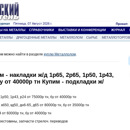
журнал
Пятница, 07 Август 2026 г.
Прокат:
Ы НА МЕТАЛЛЫ
СПРАВОЧНИКИ
ВЫСТАВКИ И КОНФЕРЕНЦИИ
ЖУРНАЛ
ЕТАЛЛЫ
ДРАГОЦЕННЫЕ МЕТАЛЛЫ
МЕТАЛЛОЛОМ
СЫРЬЕ
МЕТАЛЛОТОРГО
м можно найти в разделе
куплю Металлолом
.
- накладки ж/д 1р65, 2р65, 1р50, 1р43,
бу от 40000р тн Купим - подкладки ж/
 1р50, 1р43, р24 от 75000р тн, бу от 40000р тн
 кб50, кд50, дн6-65, д65 от 80000р тн, бу от 35000р тн
4 от 60000р тн, бу от 40000р тн
рестовины, запчасти стрелоч. переводов