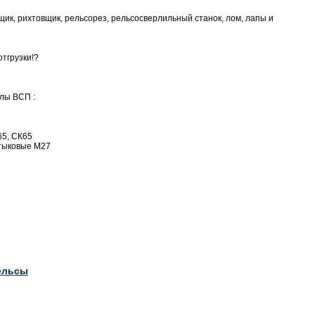
нщик, рихтовщик, рельсорез, рельсосверлильный станок, лом, лапы и
отгрузки!?
лы ВСП :
65, СК65
стыковые М27
ельсы