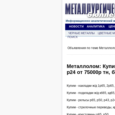
Информационно-аналитический 
НОВОСТИ
АНАЛИТИКА
ЦЕН
ЧЕРНЫЕ МЕТАЛЛЫ
ЦВЕТНЫЕ М
ПОИСК
Объявления по теме Металлоло
Металлолом: Купим 
р24 от 75000р тн, 
Купим - накладки ж/д 1р65, 2р65,
Купим - подкладки ж/д кб65, кд65,
Купим - рельсы р65, р50, р43, р2
Купим - стрелочные переводы, к
Купим - крестовины р65, р50