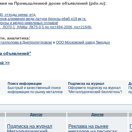
ния на Промышленной доске объявлений (pdo.ru):
0, отходы цинка, итд.
нерж,алюминия,меди,латуни,бронзы,р6м5,р18,вк,тк.
ронзы и медно-никелевых сплавов!
; ЛО70-1; ЛАМш; ЛК75-0,5 по гост494-2006, гост21646-
ти, аналитика:
еталлолома в Днепропетровске
и
ООО Московский завод Твердых
ка объявлений"
ий >>
Поиск информации
Подписка на журнал
Д
а
Быстрый и качественный поиск
Оформите подписку на журнал
П
информации по рынку металлов
"Металлургический бюллетень"!
п
Другое
Другое
Подписка на журнал
Реклама на рынке
Металлургический
металлов на ресурсах