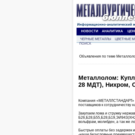
Информационно-аналитический 
НОВОСТИ
АНАЛИТИКА
ЦЕН
ЧЕРНЫЕ МЕТАЛЛЫ
ЦВЕТНЫЕ М
ПОИСК
Объявления по теме Металлоло
Металлолом: Куплю
28 МДТ), Нихром, С
Компания «МЕТАЛЛСТАНДАРТ» СП
поставщиков к сотрудничеству н
Закупаем лома и стружку нержав
Б26,Б28,Б55,Б28,Б19,ЭИ943(ХН28
вольфрам, молибден, а так же ло
Быстрые оплаты без задержек и
-наши безусловные преимуществ