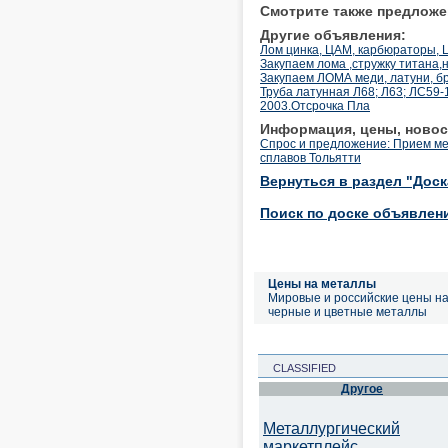
Смотрите также предложе
Другие объявления:
Лом цинка, ЦАМ, карбюраторы, Ц
Закупаем лома ,стружку титана,
Закупаем ЛОМА меди, латуни, б
Труба латунная Л68; Л63; ЛС59-1
2003.Отсрочка Пла
Информация, цены, новос
Спрос и предложение: Прием м
сплавов Тольятти
Вернуться в раздел "Дос
Поиск по доске объявлен
Цены на металлы
Мировые и российские цены н
черные и цветные металлы
CLASSIFIED
Другое
Металлургический
маркетплейс