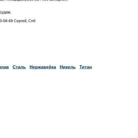
судим.
883-08-68 Сергей, Спб
плав
Сталь
Нержавейка
Никель
Титан