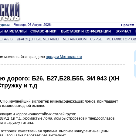
журнал
Четверг, 06 Август 2026 г.
Прокат:
Ы НА МЕТАЛЛЫ
СПРАВОЧНИКИ
ВЫСТАВКИ И КОНФЕРЕНЦИИ
ЖУРНАЛ
ЕТАЛЛЫ
ДРАГОЦЕННЫЕ МЕТАЛЛЫ
МЕТАЛЛОЛОМ
СЫРЬЕ
МЕТАЛЛОТОРГО
м можно найти в разделе
продам Металлолом
.
 дорого: Б26, Б27,Б28,Б55, ЭИ 943 (ХН
тружку и т.д
б. крупнейший экспортёр никельсодержащих ломов, приглашает
а взаимовыгодной основе.
еющих и коррозионностойких сталей групп:
МДТ),и т.д,, хромистые лома, лом быстрорезов и твердосплавов,
м и стружку титана.
 отсрочек, качественная приемка, высокие конкурентные цены
а. Площадка работает без выходных.