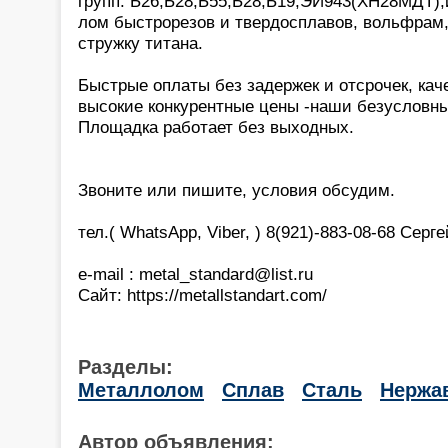
групп: Б26,Б28,Б55,Б28,Б19,ЭИ943(ХН28МДТ),и
лом быстрорезов и твердосплавов, вольфрам,
стружку титана.
Быстрые оплаты без задержек и отсрочек, кач
высокие конкурентные цены -наши безусловн
Площадка работает без выходных.
Звоните или пишите, условия обсудим.
тел.( WhatsApp, Viber, ) 8(921)-883-08-68 Серг
e-mail : metal_standard@list.ru
Сайт: https://metallstandart.com/
Разделы:
Металлолом
Сплав
Сталь
Нержа
Автор объявления: