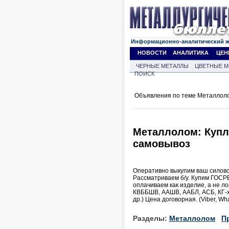
Информационно-аналитический 
НОВОСТИ
АНАЛИТИКА
ЦЕН
ЧЕРНЫЕ МЕТАЛЛЫ
ЦВЕТНЫЕ М
ПОИСК
Объявления по теме Металлоло
Металлолом: Куплю
самовывоз
Оперативно выкупим ваш силовой
Рассматриваем б/у. Купим ГОСР
оплачиваем как изделие, а не л
КВББШВ, ААШВ, ААБЛ, АСБ, КГ-
др.) Цена договорная. (Viber, Wh
Разделы:
Металлолом
П