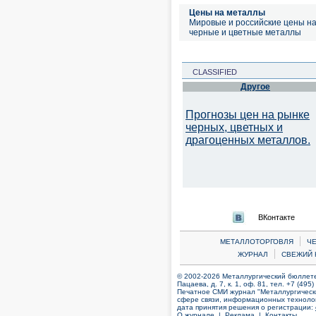
Цены на металлы
Мировые и российские цены н
черные и цветные металлы
CLASSIFIED
Другое
Прогнозы цен на рынке
черных, цветных и
драгоценных металлов.
ВКонтакте
|
МЕТАЛЛОТОРГОВЛЯ
Ч
|
ЖУРНАЛ
СВЕЖИЙ 
© 2002-2026 Металлургический бюллетен
Пацаева, д. 7, к. 1, оф. 81, тел. +7 (495
Печатное СМИ журнал "Металлургическ
сфере связи, информационных технолог
дата принятия решения о регистрации:
О журнале |
Реклама |
Контакты