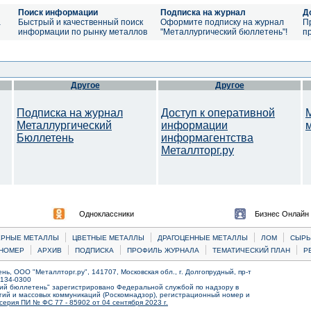
Поиск информации
Подписка на журнал
Д
а
Быстрый и качественный поиск
Оформите подписку на журнал
П
информации по рынку металлов
"Металлургический бюллетень"!
п
Другое
Другое
Подписка на журнал
Доступ к оперативной
Металлургический
информации
Бюллетень
информагентства
Металлторг.ру
Одноклассники
Бизнес Онлайн
|
|
|
|
ЕРНЫЕ МЕТАЛЛЫ
ЦВЕТНЫЕ МЕТАЛЛЫ
ДРАГОЦЕННЫЕ МЕТАЛЛЫ
ЛОМ
CЫРЬ
|
|
|
|
|
НОМЕР
АРХИВ
ПОДПИСКА
ПРОФИЛЬ ЖУРНАЛА
ТЕМАТИЧЕСКИЙ ПЛАН
Р
ь, ООО "Металлторг.ру", 141707, Московская обл., г. Долгопрудный, пр-т
) 134-0300
ий бюллетень" зарегистрировано Федеральной службой по надзору в
ий и массовых коммуникаций (Роскомнадзор), регистрационный номер и
серия ПИ № ФС 77 - 85902 от 04 сентября 2023 г.