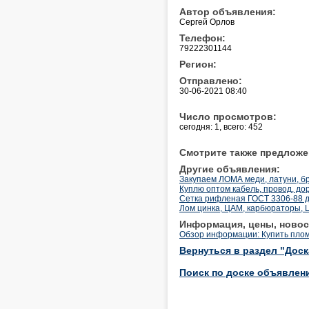
Автор объявления:
Сергей Орлов
Телефон:
79222301144
Регион:
Отправлено:
30-06-2021 08:40
Число просмотров:
сегодня: 1, всего: 452
Смотрите также предложе
Другие объявления:
Закупаем ЛОМА меди, латуни, б
Куплю оптом кабель, провод, до
Сетка рифленая ГОСТ 3306-88 д
Лом цинка, ЦАМ, карбюраторы, Ц
Информация, цены, новос
Обзор информации: Купить плом
Вернуться в раздел "Дос
Поиск по доске объявлен