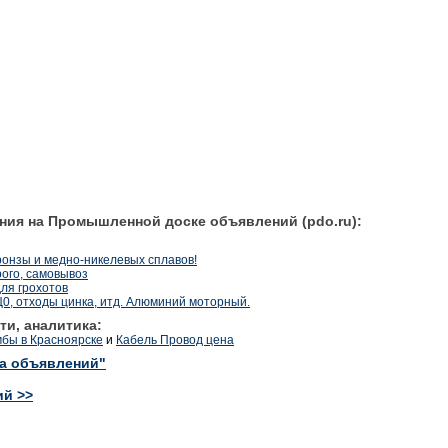
ния на Промышленной доске объявлений (pdo.ru):
ронзы и медно-никелевых сплавов!
рого, самовывоз
ля грохотов
0, отходы цинка, итд. Алюминий моторный.
ти, аналитика:
бы в Красноярске
и
Кабель Провод цена
ка объявлений"
ий >>