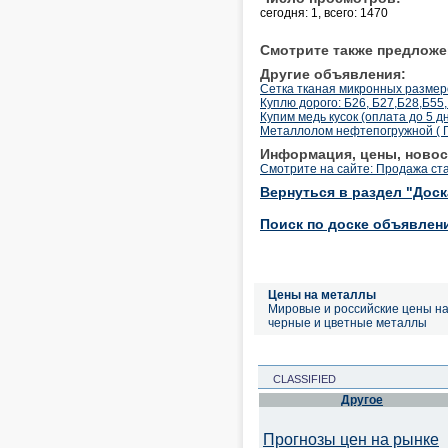
сегодня: 1, всего: 1470
Смотрите также предложе
Другие объявления:
Сетка тканая микронных размер
Куплю дорого: Б26, Б27,Б28,Б55,
Купим медь кусок (оплата до 5 д
Металлолом нефтепогружной ( 
Информация, цены, новос
Смотрите на сайте: Продажа ст
Вернуться в раздел "Дос
Поиск по доске объявлен
Цены на металлы
Мировые и российские цены н
черные и цветные металлы
CLASSIFIED
Другое
Прогнозы цен на рынке