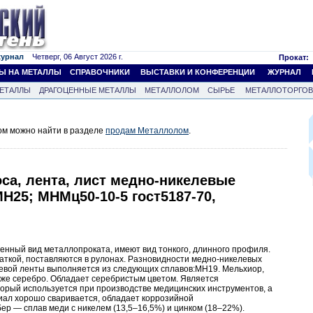
журнал
Четверг, 06 Август 2026 г.
Прокат:
Ы НА МЕТАЛЛЫ
СПРАВОЧНИКИ
ВЫСТАВКИ И КОНФЕРЕНЦИИ
ЖУРНАЛ
ЕТАЛЛЫ
ДРАГОЦЕННЫЕ МЕТАЛЛЫ
МЕТАЛЛОЛОМ
СЫРЬЕ
МЕТАЛЛОТОРГО
м можно найти в разделе
продам Металлолом
.
са, лента, лист медно-никелевые
Н25; МНМц50-10-5 гост5187-70,
нный вид металлопроката, имеют вид тонкого, длинного профиля.
аткой, поставляются в рулонах. Разновидности медно-никелевых
евой ленты выполняется из следующих сплавов:МН19. Мельхиор,
же серебро. Обладает серебристым цветом. Является
орый используется при производстве медицинских инструментов, а
риал хорошо сваривается, обладает коррозийной
р — сплав меди с никелем (13,5–16,5%) и цинком (18–22%).