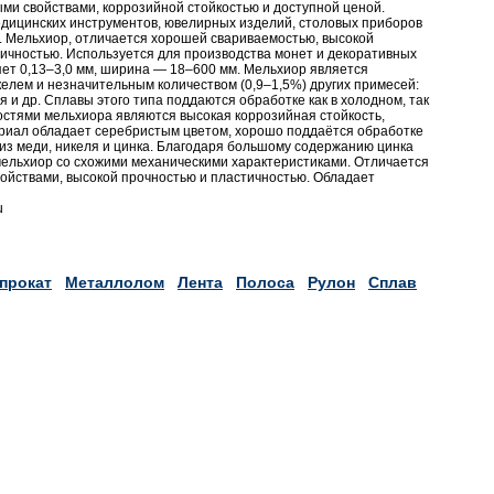
и свойствами, коррозийной стойкостью и доступной ценой.
едицинских инструментов, ювелирных изделий, столовых приборов
. Мельхиор, отличается хорошей свариваемостью, высокой
тичностью. Используется для производства монет и декоративных
яет 0,13–3,0 мм, ширина — 18–600 мм. Мельхиор является
елем и незначительным количеством (0,9–1,5%) других примесей:
я и др. Сплавы этого типа поддаются обработке как в холодном, так
остями мельхиора являются высокая коррозийная стойкость,
ериал обладает серебристым цветом, хорошо поддаётся обработке
из меди, никеля и цинка. Благодаря большому содержанию цинка
 мельхиор со схожими механическими характеристиками. Отличается
йствами, высокой прочностью и пластичностью. Обладает
u
прокат
Металлолом
Лента
Полоса
Рулон
Сплав