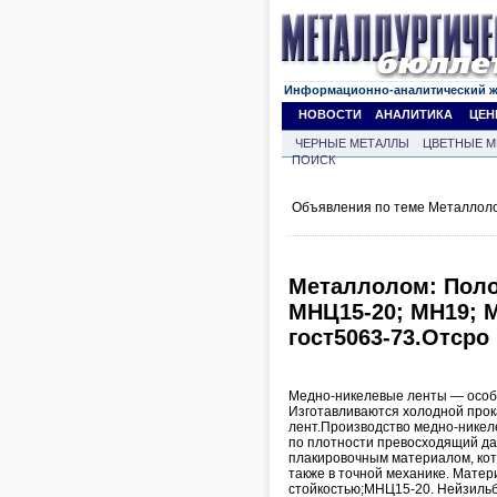
Информационно-аналитический 
НОВОСТИ
АНАЛИТИКА
ЦЕН
ЧЕРНЫЕ МЕТАЛЛЫ
ЦВЕТНЫЕ М
ПОИСК
Объявления по теме Металлоло
Металлолом: Поло
МНЦ15-20; МН19; М
гост5063-73.Отсро
Медно-никелевые ленты — особе
Изготавливаются холодной прок
лент.Производство медно-никел
по плотности превосходящий да
плакировочным материалом, кот
также в точной механике. Мате
стойкостью;МНЦ15-20. Нейзильбе