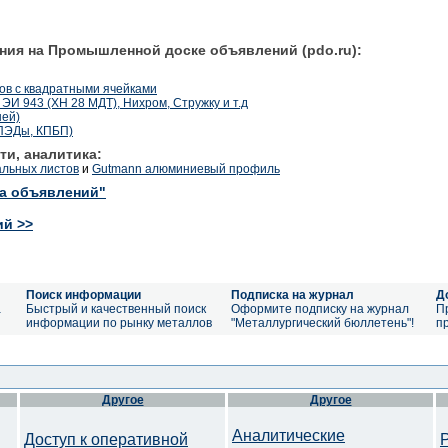
ния на Промышленной доске объявлений (pdo.ru):
ов с квадратными ячейками
 ЭИ 943 (ХН 28 МДТ), Нихром, Стружку и т.д
ней)
ПЭДы, КПБП)
ти, аналитика:
альных листов
и
Gutmann алюминиевый профиль
ка объявлений"
ий >>
Поиск информации
Подписка на журнал
Д
а
Быстрый и качественный поиск
Оформите подписку на журнал
П
информации по рынку металлов
"Металлургический бюллетень"!
п
Другое
Другое
Аналитические
Доступ к оперативной