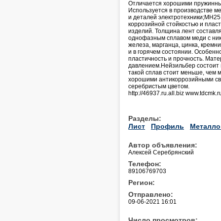
Отличается хорошими пружинным
Используется в производстве м
и деталей электротехники;МН25
коррозийной стойкостью и плас
изделий. Толщина лент составл
однофазным сплавом меди с ник
железа, марганца, цинка, кремни
и в горячем состоянии. Особенн
пластичность и прочность. Мат
давлением.Нейзильбер состоит 
такой сплав стоит меньше, чем
хорошими антикоррозийными сво
серебристым цветом.
http://46937.ru.all.biz www.tdcmk.r
Разделы:
Лист
Профиль
Металло
Автор объявления:
Алексей Серебрянский
Телефон:
89106769703
Регион:
Отправлено:
09-06-2021 16:01
Число просмотров: