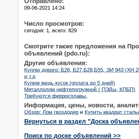
Отправлено:
09-06-2021 14:24
Число просмотров:
сегодня: 1, всего: 829
Смотрите также предложения на Пр
объявлений (pdo.ru):
Другие объявления:
Куплю дорого: Б26, Б27,Б28,Б55, ЭИ 943 (ХН 
и т.д
Купим медь кусок (оплата до 5 дней)
Металлолом нефтепогружной ( ПЭДы, КПБП)
Требуются ферросплавы.
Информация, цены, новости, аналит
Обзор: Лом гвоздодер
и
Купить квадрат сталь
Вернуться в раздел "Доска объявле
Поиск по доске объявлений >>