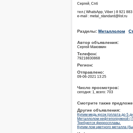
Сергей, Спб
тел.( WhatsApp, Viber ) 8 921 883
e-mail : metal_standard@list.ru
Разделы:
Металлолом
С
Автор объявления:
Сергей Маковкин
Телефон:
79218830868
Регион:
Отправлено:
09-06-2021 13:25
Число просмотров:
сегодня: 1, всего: 703
Смотрите также предложе
Другие объявления:
Купим медь кусок (оплата до 5 д
Металлолом нефтепогружной ( 
Требуются ферросплавы.
Купим лом цветного металла (бы