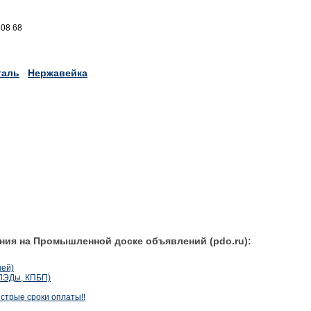
 08 68
таль
Нержавейка
ния на Промышленной доске объявлений (pdo.ru):
ней)
ПЭДы, КПБП)
стрые сроки оплаты!!