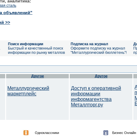
ти, аналитика:
вая сталь
ка объявлений"
ий >>
Поиск информации
Подписка на журнал
Д
а
Быстрый и качественный поиск
Оформите подписку на журнал
П
информации по рынку металлов
"Металлургический бюллетень"!
п
Другое
Другое
Металлургический
Доступ к оперативной
маркетплейс
информации
информагентства
Металлторг.ру
Одноклассники
Бизнес Онлайн