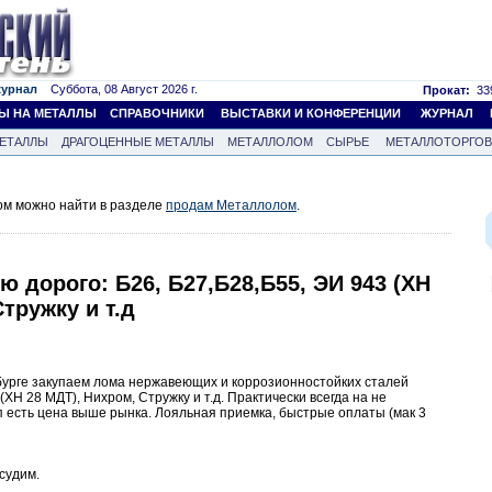
журнал
Суббота, 08 Август 2026 г.
Прокат:
339
Ы НА МЕТАЛЛЫ
СПРАВОЧНИКИ
ВЫСТАВКИ И КОНФЕРЕНЦИИ
ЖУРНАЛ
ЕТАЛЛЫ
ДРАГОЦЕННЫЕ МЕТАЛЛЫ
МЕТАЛЛОЛОМ
СЫРЬЕ
МЕТАЛЛОТОРГО
м можно найти в разделе
продам Металлолом
.
 дорого: Б26, Б27,Б28,Б55, ЭИ 943 (ХН
тружку и т.д
рбурге закупаем лома нержавеющих и коррозионностойких сталей
(ХН 28 МДТ), Нихром, Стружку и т.д. Практически всегда на не
 есть цена выше рынка. Лояльная приемка, быстрые оплаты (мак 3
судим.