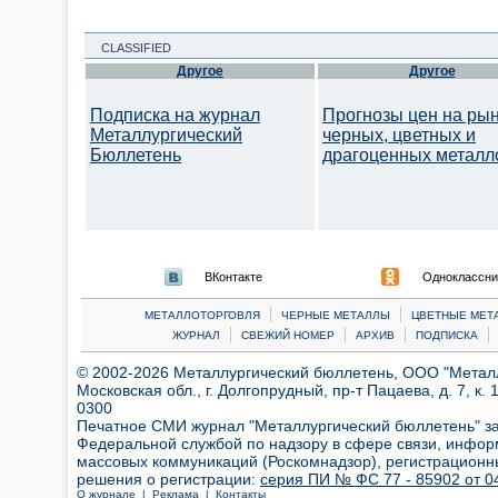
CLASSIFIED
Другое
Другое
Подписка на журнал
Прогнозы цен на ры
Металлургический
черных, цветных и
Бюллетень
драгоценных металл
ВКонтакте
Одноклассни
|
|
МЕТАЛЛОТОРГОВЛЯ
ЧЕРНЫЕ МЕТАЛЛЫ
ЦВЕТНЫЕ МЕТ
|
|
|
|
ЖУРНАЛ
СВЕЖИЙ НОМЕР
АРХИВ
ПОДПИСКА
© 2002-2026 Металлургический бюллетень, ООО "Металлт
Московская обл., г. Долгопрудный, пр-т Пацаева, д. 7, к. 1
0300
Печатное СМИ журнал "Металлургический бюллетень" з
Федеральной службой по надзору в сфере связи, инфор
массовых коммуникаций (Роскомнадзор), регистрационн
решения о регистрации:
серия ПИ № ФС 77 - 85902 от 04
О журнале |
Реклама |
Контакты