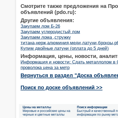
Смотрите также предложения на Пр
объявлений (pdo.ru):
Другие объявления:
Закупаем лом Б-26
Закупаем углеродистый лом
Закупаем лома ,стружку
титана,нерж,алюминия,меди,латуни,бронзы,р6м
Купим двойные латуни (оплата до 5 дней)
Информация, цены, новости, аналит
Информация и новости: Сдать металлолом в
проволока цена за метр
Вернуться в раздел "Доска объявле
Поиск по доске объявлений >>
Цены на металлы
Поиск информации
Мировые и российские цены на
Быстрый и качественный п
черные и цветные металлы
информации по рынку мет