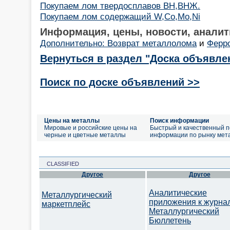
Покупаем лом твердосплавов ВН,ВНЖ.
Покупаем лом содержащий W,Co,Mo,Ni
Информация, цены, новости, аналит
Дополнительно: Возврат металлолома
и
Ферр
Вернуться в раздел "Доска объявле
Поиск по доске объявлений >>
Цены на металлы
Поиск информации
Мировые и российские цены на
Быстрый и качественный п
черные и цветные металлы
информации по рынку мет
CLASSIFIED
Другое
Другое
Аналитические
Металлургический
приложения к журна
маркетплейс
Металлургический
Бюллетень