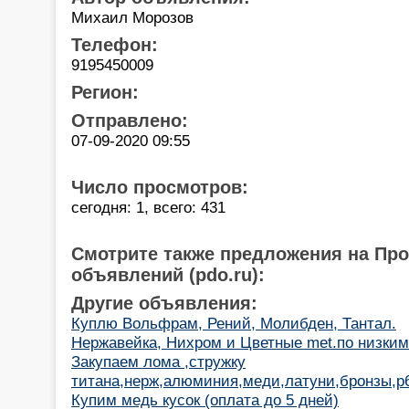
Михаил Морозов
Телефон:
9195450009
Регион:
Отправлено:
07-09-2020 09:55
Число просмотров:
сегодня: 1, всего: 431
Смотрите также предложения на Пр
объявлений (pdo.ru):
Другие объявления:
Куплю Вольфрам, Рений, Молибден, Тантал.
Нержавейка, Нихром и Цветные met.по низки
Закупаем лома ,стружку
титана,нерж,алюминия,меди,латуни,бронзы,р6м
Купим медь кусок (оплата до 5 дней)