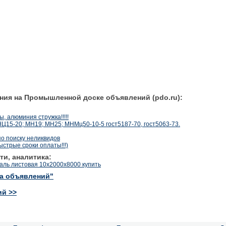
ния на Промышленной доске объявлений (pdo.ru):
ы, алюминия стружка!!!!!
Ц15-20; МН19; МН25; МНМц50-10-5 гост5187-70, гост5063-73.
о поиску неликвидов
стрые сроки оплаты!!!)
ти, аналитика:
аль листовая 10х2000х8000 купить
ка объявлений"
ий >>