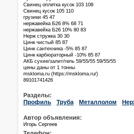
Свинец оплетка кусок 103 108
Свинец кусок 105 110
грузики 45 47
нержавейка Б26 8% 68 71
нержавейка Б26 10% 80 83
Нерж стружка 30 30
Цинк чистый 85 87
Цинк сантехника -5% 85 87
Цинк карбюраторный -10% 85 87
АКБ сухие/залит/гель 59/55/55 59/55/55
цены даны от 1 тонны
mskloma.ru (https://mskloma.ru/)
89101741426
Разделы:
Профиль
Труба
Металлолом
Нер
Автор объявления:
Игорь Сергеев
Телефон: