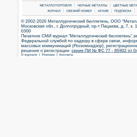
|
|
МЕТАЛЛОТОРГОВЛЯ
ЧЕРНЫЕ МЕТАЛЛЫ
ЦВЕТНЫЕ МЕТ
|
|
|
|
ЖУРНАЛ
СВЕЖИЙ НОМЕР
АРХИВ
ПОДПИСКА
© 2002-2026 Металлургический бюллетень, ООО "Металлт
Московская обл., г. Долгопрудный, пр-т Пацаева, д. 7, к. 1
0300
Печатное СМИ журнал "Металлургический бюллетень" з
Федеральной службой по надзору в сфере связи, инфор
массовых коммуникаций (Роскомнадзор), регистрационн
решения о регистрации:
серия ПИ № ФС 77 - 85902 от 04
О журнале |
Реклама |
Контакты