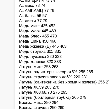
AL моторный 73 74
AL микс 73 74
AL АМГ,АМЦ 77 79
AL банка 56 57
AL диски 77 79
Медь микс 435 452
Медь кусок 445 463
Медь блеск 455 470
Медь шина 450 466
Медь жженка (Е) 445 463
Медь стружка 305 335
Медь луженка 320 333
Медь колонки 320 333
Латунь микс 253 263
Латунь радиаторы засор от5% 258 265
Латунь стружка засор до5% 220 231
Латунь (сантехника без хрома и железа) 255 2
Латунь ЛС59 263 278
Латунь Л63,68,70 275 295
Латунь (бойлерная трубка) 265 279
Бронза микс 280 294
Бронза стружка 250 260