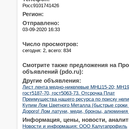
Росс9101741426
Регион:
Отправлено:
03-09-2020 16:33
Число просмотров:
сегодня: 2, всего: 834
Смотрите также предложения на Пр
объявлений (pdo.ru):
Другие объявления:
Лист лента медно-никелевые МНЦ15-20; МН1
гост5187-70, гост5063-73. Отсрочка Плат
Преимущества нашего ресурса по поиску нел
Купим Лом Цветного Металла (быстрые сроки 
Дорого! Лом латуни, меди, бронзы, алюминия с
Информация, цены, новости, аналит
Новости и информация: ООО Калугапрофиль