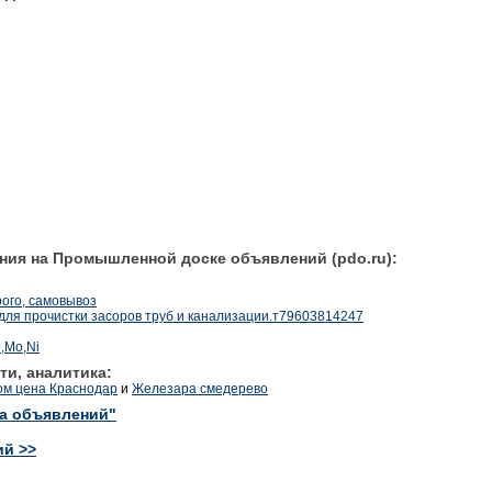
ния на Промышленной доске объявлений (pdo.ru):
рого, самовывоз
для прочистки засоров труб и канализации.т79603814247
,Mo,Ni
ти, аналитика:
ом цена Краснодар
и
Железара смедерево
ка объявлений"
ий >>