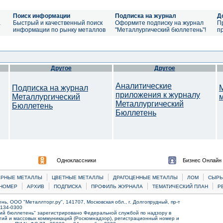
Поиск информации
Подписка на журнал
Д
а
Быстрый и качественный поиск
Оформите подписку на журнал
П
информации по рынку металлов
"Металлургический бюллетень"!
п
Другое
Другое
Аналитические
Подписка на журнал
приложения к журналу
Металлургический
Металлургический
Бюллетень
Бюллетень
Одноклассники
Бизнес Онлайн
|
|
|
|
ЕРНЫЕ МЕТАЛЛЫ
ЦВЕТНЫЕ МЕТАЛЛЫ
ДРАГОЦЕННЫЕ МЕТАЛЛЫ
ЛОМ
CЫРЬ
|
|
|
|
|
НОМЕР
АРХИВ
ПОДПИСКА
ПРОФИЛЬ ЖУРНАЛА
ТЕМАТИЧЕСКИЙ ПЛАН
Р
ь, ООО "Металлторг.ру", 141707, Московская обл., г. Долгопрудный, пр-т
) 134-0300
ий бюллетень" зарегистрировано Федеральной службой по надзору в
ий и массовых коммуникаций (Роскомнадзор), регистрационный номер и