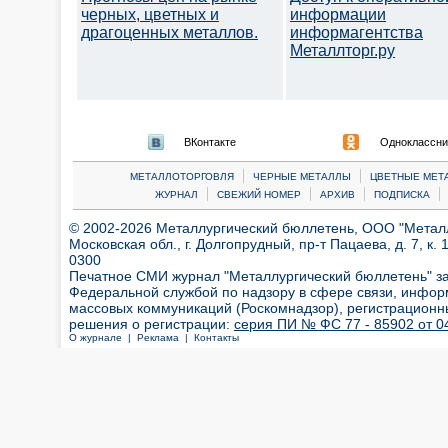
черных, цветных и
информации
драгоценных металлов.
информагентства
Металлторг.ру
ВКонтакте
Одноклассни
|
|
МЕТАЛЛОТОРГОВЛЯ
ЧЕРНЫЕ МЕТАЛЛЫ
ЦВЕТНЫЕ МЕТ
|
|
|
|
ЖУРНАЛ
СВЕЖИЙ НОМЕР
АРХИВ
ПОДПИСКА
© 2002-2026 Металлургический бюллетень, ООО "Металлт
Московская обл., г. Долгопрудный, пр-т Пацаева, д. 7, к. 1
0300
Печатное СМИ журнал "Металлургический бюллетень" з
Федеральной службой по надзору в сфере связи, инфор
массовых коммуникаций (Роскомнадзор), регистрационн
решения о регистрации:
серия ПИ № ФС 77 - 85902 от 04
О журнале |
Реклама |
Контакты