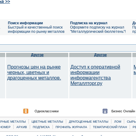
ий >>
Поиск информации
Подписка на журнал
Д
а
Быстрый и качественный поиск
Оформите подписку на журнал
П
информации по рынку металлов
"Металлургический бюллетень"!
п
Другое
Другое
Прогнозы цен на рынке
Доступ к оперативной
черных, цветных и
информации
драгоценных металлов.
информагентства
Металлторг.ру
Одноклассники
Бизнес Онлайн
|
|
|
|
ЕРНЫЕ МЕТАЛЛЫ
ЦВЕТНЫЕ МЕТАЛЛЫ
ДРАГОЦЕННЫЕ МЕТАЛЛЫ
ЛОМ
CЫРЬ
|
|
|
|
|
НОМЕР
АРХИВ
ПОДПИСКА
ПРОФИЛЬ ЖУРНАЛА
ТЕМАТИЧЕСКИЙ ПЛАН
Р