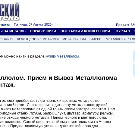
журнал
Пятница, 07 Август 2026 г.
Прокат:
339
Ы НА МЕТАЛЛЫ
СПРАВОЧНИКИ
ВЫСТАВКИ И КОНФЕРЕНЦИИ
ЖУРНАЛ
ЕТАЛЛЫ
ДРАГОЦЕННЫЕ МЕТАЛЛЫ
МЕТАЛЛОЛОМ
СЫРЬЕ
МЕТАЛЛОТОРГО
м можно найти в разделе
куплю Металлолом
.
аллолом. Прием и Вывоз Металлолома
нтаж.
основе приобретает лом черных и цветных металлов по
мпания Чермет Сервис производит резку металлоконструкций
 вывоз металлолома от одной тонны своим автотранспортом. Нам
игодные станки, трубы, балки, шпунт, двутавр, арматуру, рельсы,
угие отходы черного металла! Прием черного и цветного лома.
м ежедневно. Самый оперативный вывоз металлолома в Москве.
часов. Предоставляем услуги по подаче контейнеров для