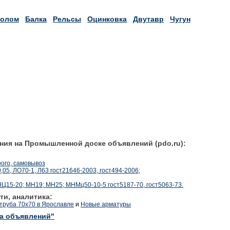
лолом
Балка
Рельсы
Оцинковка
Двутавр
Чугун
ния на Промышленной доске объявлений (pdo.ru):
рого, самовывоз
05, ЛО70-1, Л63 гост21646-2003, гост494-2006;
Ц15-20; МН19; МН25; МНМц50-10-5 гост5187-70, гост5063-73.
ти, аналитика:
труба 70х70 в Ярославле
и
Новые арматуры
ка объявлений"