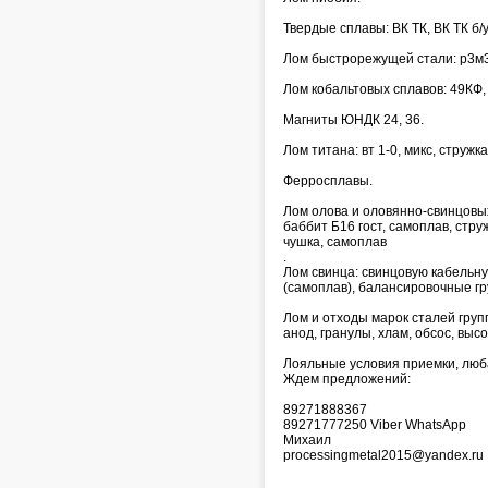
Твердые сплавы: ВК ТК, ВК ТК б/у
Лом быстрорежущей стали: р3м3, 
Лом кобальтовых сплавов: 49КФ, 
Магниты ЮНДК 24, 36.
Лом титана: вт 1-0, микс, стружка
Ферросплавы.
Лом олова и оловянно-свинцовых 
баббит Б16 гост, самоплав, стру
чушка, самоплав
.
Лом свинца: свинцовую кабельну
(самоплав), балансировочные гр
Лом и отходы марок сталей групп
анод, гранулы, хлам, обсос, выс
Лояльные условия приемки, лю
Ждем предложений:
89271888367
89271777250 Viber WhatsApp
Михаил
processingmetal2015@yandex.ru