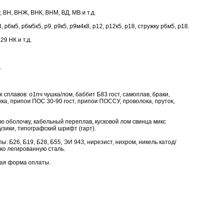
, ВН, ВНЖ, ВНК, ВНМ, ВД, МВ и т.д.
р6м5, р6м5к5, р9, р9к5, р9м4к8, р12, р12к5, р18, стружку р6м5, р18.
29 НК и т.д.
.
сплавов: о1пч чушка/лом, баббит Б83 гост, самоплав, браки,
жка, припои ПОС 30-90 гост, припои ПОССУ, проволока, пруток,
ю оболочку, кабельный переплав, кусковой лом свинца микс
узики, типографский шрифт (гарт).
ы: Б26, Б19, Б28, Б55, ЭИ 943, нирезист, нихром, никель катод/
око легированную сталь.
бая форма оплаты.