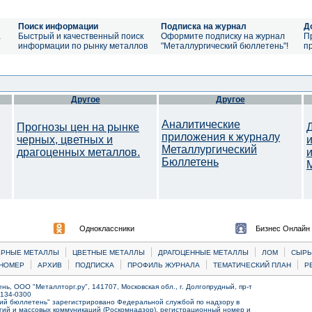
Поиск информации
Подписка на журнал
Д
а
Быстрый и качественный поиск
Оформите подписку на журнал
П
информации по рынку металлов
"Металлургический бюллетень"!
п
Другое
Другое
Аналитические
Прогнозы цен на рынке
приложения к журналу
черных, цветных и
Металлургический
драгоценных металлов.
Бюллетень
Одноклассники
Бизнес Онлайн
|
|
|
|
ЕРНЫЕ МЕТАЛЛЫ
ЦВЕТНЫЕ МЕТАЛЛЫ
ДРАГОЦЕННЫЕ МЕТАЛЛЫ
ЛОМ
CЫРЬ
|
|
|
|
|
НОМЕР
АРХИВ
ПОДПИСКА
ПРОФИЛЬ ЖУРНАЛА
ТЕМАТИЧЕСКИЙ ПЛАН
Р
ь, ООО "Металлторг.ру", 141707, Московская обл., г. Долгопрудный, пр-т
) 134-0300
ий бюллетень" зарегистрировано Федеральной службой по надзору в
ий и массовых коммуникаций (Роскомнадзор), регистрационный номер и