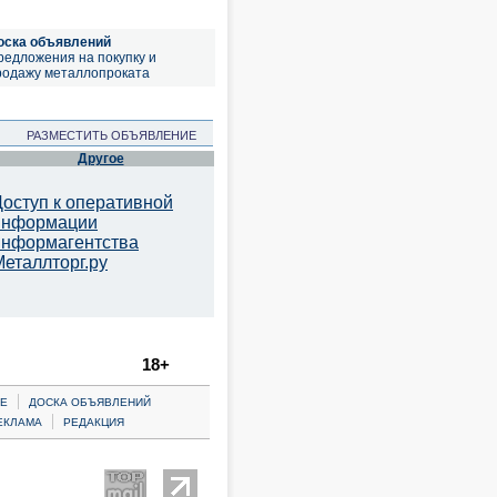
оска объявлений
редложения на покупку и
родажу металлопроката
РАЗМЕСТИТЬ ОБЪЯВЛЕНИЕ
Другое
Доступ к оперативной
информации
информагентства
Металлторг.ру
18+
|
Е
ДОСКА ОБЪЯВЛЕНИЙ
|
ЕКЛАМА
РЕДАКЦИЯ