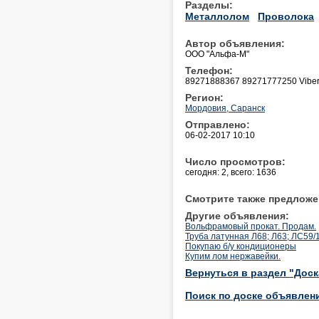
Разделы:
Металлолом
Проволока
Автор объявления:
ООО "Альфа-М"
Телефон:
89271888367 89271777250 Vibe
Регион:
Мордовия, Саранск
Отправлено:
06-02-2017 10:10
Число просмотров:
сегодня: 2, всего: 1636
Смотрите также предложе
Другие объявления:
Вольфрамовый прокат. Продам.
Труба латунная Л68; Л63; ЛС59/1
Покупаю б/у кондиционеры
Купим лом нержавейки.
Вернуться в раздел "Дос
Поиск по доске объявлен