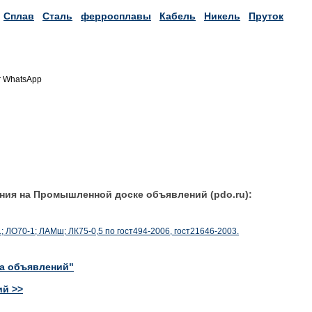
Сплав
Сталь
ферросплавы
Кабель
Никель
Пруток
r WhatsApp
ния на Промышленной доске объявлений (pdo.ru):
; ЛО70-1; ЛАМш; ЛК75-0,5 по гост494-2006, гост21646-2003.
ка объявлений"
ий >>