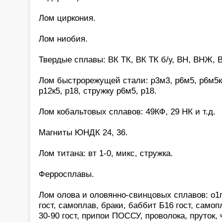
Лом циркония.
Лом ниобия.
Твердые сплавы: ВК ТК, ВК ТК б/у, ВН, ВНЖ, В
Лом быстрорежущей стали: р3м3, р6м5, р6м5к5,
р12к5, р18, стружку р6м5, р18.
Лом кобальтовых сплавов: 49КФ, 29 НК и т.д.
Магниты ЮНДК 24, 36.
Лом титана: вт 1-0, микс, стружка.
Ферросплавы.
Лом олова и оловянно-свинцовых сплавов: о1
гост, самоплав, браки, баббит Б16 гост, само
30-90 гост, припои ПОССУ, проволока, пруток,