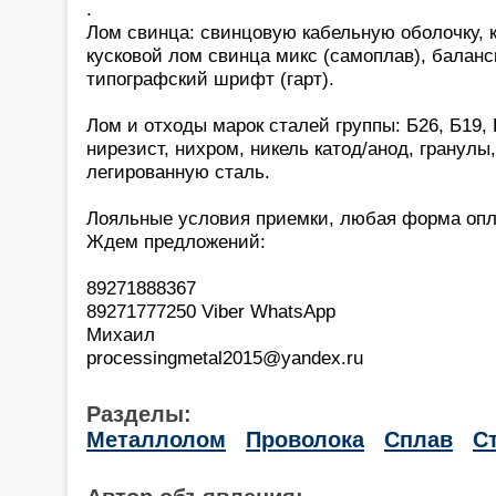
.
Лом свинца: свинцовую кабельную оболочку, 
кусковой лом свинца микс (самоплав), баланс
типографский шрифт (гарт).
Лом и отходы марок сталей группы: Б26, Б19, 
нирезист, нихром, никель катод/анод, гранулы
легированную сталь.
Лояльные условия приемки, любая форма опл
Ждем предложений:
89271888367
89271777250 Viber WhatsApp
Михаил
processingmetal2015@yandex.ru
Разделы:
Металлолом
Проволока
Сплав
С