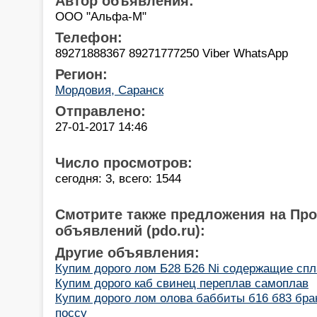
Автор объявления:
ООО "Альфа-М"
Телефон:
89271888367 89271777250 Viber WhatsApp
Регион:
Мордовия, Саранск
Отправлено:
27-01-2017 14:46
Число просмотров:
сегодня: 3, всего: 1544
Смотрите также предложения на Пр
объявлений (pdo.ru):
Другие объявления:
Купим дорого лом Б28 Б26 Ni содержащие сп
Купим дорого каб свинец переплав самоплав
Купим дорого лом олова баббиты б16 б83 бра
поссу