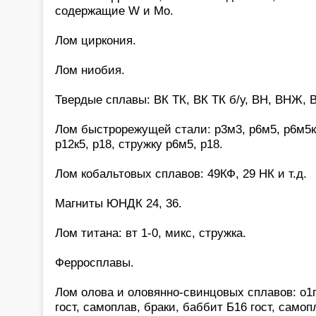
содержащие W и Mo.
Лом циркония.
Лом ниобия.
Твердые сплавы: ВК ТК, ВК ТК б/у, ВН, ВНЖ, В
Лом быстрорежущей стали: р3м3, р6м5, р6м5к5,
р12к5, р18, стружку р6м5, р18.
Лом кобальтовых сплавов: 49КФ, 29 НК и т.д.
Магниты ЮНДК 24, 36.
Лом титана: вт 1-0, микс, стружка.
Ферросплавы.
Лом олова и оловянно-свинцовых сплавов: о1
гост, самоплав, браки, баббит Б16 гост, само