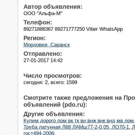
Автор объявления:
ООО "Альфа-М"
Телефон:
89271888367 89271777250 Viber WhatsApp
Регион:
Мордовия, Саранск
Отправлено:
27-01-2017 14:42
Число просмотров:
сегодня: 2, всего: 1599
Смотрите также предложения на Пр
объявлений (pdo.ru):
Другие объявления:
Купим дорого лом вк тк вн внж внк внд мв л
Труба латунная Л68 ЛАМш77-2-0,05, ЛО70-1, Л
гост494-2006;