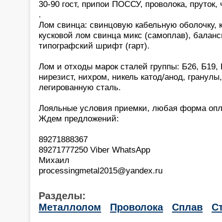
30-90 гост, припои ПОССУ, проволока, пруток,
.
Лом свинца: свинцовую кабельную оболочку, 
кусковой лом свинца микс (самоплав), баланс
типографский шрифт (гарт).
Лом и отходы марок сталей группы: Б26, Б19, 
нирезист, нихром, никель катод/анод, гранулы
легированную сталь.
Лояльные условия приемки, любая форма опл
Ждем предложений:
89271888367
89271777250 Viber WhatsApp
Михаил
processingmetal2015@yandex.ru
Разделы:
Металлолом
Проволока
Сплав
С