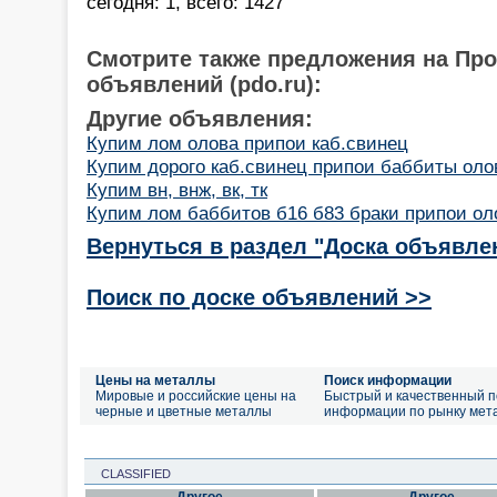
сегодня: 1, всего: 1427
Смотрите также предложения на Пр
объявлений (pdo.ru):
Другие объявления:
Купим лом олова припои каб.свинец
Купим дорого каб.свинец припои баббиты оло
Купим вн, внж, вк, тк
Купим лом баббитов б16 б83 браки припои ол
Вернуться в раздел "Доска объявле
Поиск по доске объявлений >>
Цены на металлы
Поиск информации
Мировые и российские цены на
Быстрый и качественный п
черные и цветные металлы
информации по рынку мет
CLASSIFIED