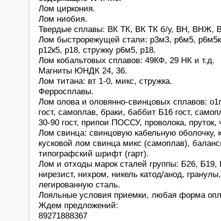
Лом циркония.
Лом ниобия.
Твердые сплавы: ВК ТК, ВК ТК б/у, ВН, ВНЖ, В
Лом быстрорежущей стали: р3м3, р6м5, р6м5к5,
р12к5, р18, стружку р6м5, р18.
Лом кобальтовых сплавов: 49КФ, 29 НК и т.д.
Магниты ЮНДК 24, 36.
Лом титана: вт 1-0, микс, стружка.
Ферросплавы.
Лом олова и оловянно-свинцовых сплавов: о1
гост, самоплав, браки, баббит Б16 гост, само
30-90 гост, припои ПОССУ, проволока, пруток,
Лом свинца: свинцовую кабельную оболочку, 
кусковой лом свинца микс (самоплав), баланс
типографский шрифт (гарт).
Лом и отходы марок сталей группы: Б26, Б19, 
нирезист, нихром, никель катод/анод, гранулы
легированную сталь.
Лояльные условия приемки, любая форма опл
Ждем предложений:
89271888367