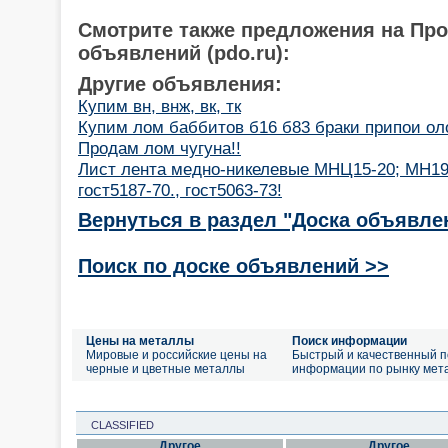
Смотрите также предложения на Пр
объявлений (pdo.ru):
Другие объявления:
Купим вн, внж, вк, тк
Купим лом баббитов б16 б83 браки припои ол
Продам лом чугуна!!
Лист лента медно-никелевые МНЦ15-20; МН1
гост5187-70., гост5063-73!
Вернуться в раздел "Доска объявле
Поиск по доске объявлений >>
Цены на металлы
Поиск информации
Мировые и российские цены на
Быстрый и качественный п
черные и цветные металлы
информации по рынку мет
CLASSIFIED
Другое
Другое