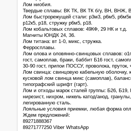
Лом ниобия.
Твердые сплавы: ВК ТК, ВК ТК б/у, ВН, ВНЖ, В
Лом быстрорежущей стали: р3м3, р6м5, р6м5к5,
р12к5, р18, стружку р6м5, р18.
Лом кобальтовых сплавов: 49КФ, 29 НК и т.д.
Магниты ЮНДК 24, 36.
Лом титана: вт 1-0, микс, стружка.
Ферросплавы.
Лом олова и оловянно-свинцовых сплавов: о1
гост, самоплав, браки, баббит Б16 гост, само
30-90 гост, припои ПОССУ, проволока, пруток,
Лом свинца: свинцовую кабельную оболочку, 
кусковой лом свинца микс (самоплав), баланс
типографский шрифт (гарт).
Лом и отходы марок сталей группы: Б26, Б19, 
нирезист, нихром, никель катод/анод, гранулы
легированную сталь.
Лояльные условия приемки, любая форма опл
Ждем предложений:
89271888367
89271777250 Viber WhatsApp