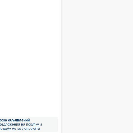
оска объявлений
редложения на покупку и
родажу металлопроката