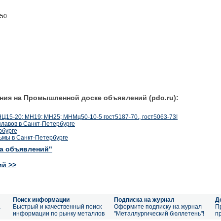
050
ния на Промышленной доске объявлений (pdo.ru):
Ц15-20; МН19; МН25; МНМц50-10-5 гост5187-70., гост5063-73!
лавов в Санкт-Петербурге
рбурге
рьмы в Санкт-Петербурге
ка объявлений"
ий >>
Поиск информации
Подписка на журнал
Д
а
Быстрый и качественный поиск
Оформите подписку на журнал
П
информации по рынку металлов
"Металлургический бюллетень"!
п