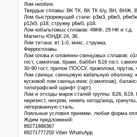
Лом ниобия.
Твердые сплавы: ВК ТК, ВК ТК б/у, ВН, ВНЖ, В
Лом быстрорежущей стали: р3м3, р6м5, р6м5к5,
р12к5, р18, стружку р6м5, р18.
Лом кобальтовых сплавов: 49КФ, 29 НК и т.д.
Магниты ЮНДК 24, 36.
Лом титана: вт 1-0, микс, стружка.
Ферросплавы.
Лом олова и оловянно-свинцовых сплавов: о1
гост, самоплав, браки, баббит Б16 гост, само
30-90 гост, припои ПОССУ, проволока, пруток,
Лом свинца: свинцовую кабельную оболочку, 
кусковой лом свинца микс (самоплав), баланс
типографский шрифт (гарт).
Лом и отходы марок сталей группы: Б26, Б19, 
нирезист, нихром, никель катод/анод, гранулы
легированную сталь.
Лояльные условия приемки, любая форма опл
Ждем предложений:
89271888367
89271777250 Viber WhatsApp