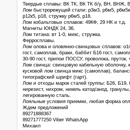
Твердые сплавы: ВК ТК, ВК ТК б/у, ВН, ВНЖ, В
Лом быстрорежущей стали: р3м3, р6м5, р6м5к5,
р12к5, р18, стружку р6м5, р18.
Лом кобальтовых сплавов: 49КФ, 29 НК и т.д.
Магниты ЮНДК 24, 36.
Лом титана: вт 1-0, микс, стружка.
Ферросплавы.
Лом олова и оловянно-свинцовых сплавов: о1
гост, самоплав, браки, баббит Б16 гост, само
30-90 гост, припои ПОССУ, проволока, пруток,
Лом свинца: свинцовую кабельную оболочку, 
кусковой лом свинца микс (самоплав), баланс
типографский шрифт (гарт).
Лом и отходы марок сталей группы: Б26, Б19, 
нирезист, нихром, никель катод/анод, гранулы
легированную сталь.
Лояльные условия приемки, любая форма опл
Ждем предложений
89271888367
89271777250 Viber WhatsApp
Михаил