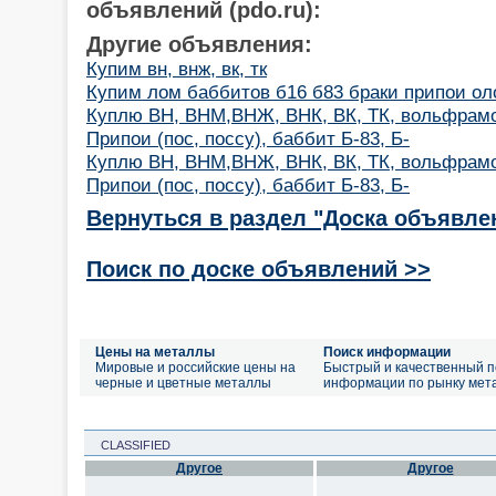
объявлений (pdo.ru):
Другие объявления:
Купим вн, внж, вк, тк
Купим лом баббитов б16 б83 браки припои ол
Куплю ВН, ВНМ,ВНЖ, ВНК, ВК, ТК, вольфрам
Припои (пос, поссу), баббит Б-83, Б-
Куплю ВН, ВНМ,ВНЖ, ВНК, ВК, ТК, вольфрам
Припои (пос, поссу), баббит Б-83, Б-
Вернуться в раздел "Доска объявле
Поиск по доске объявлений >>
Цены на металлы
Поиск информации
Мировые и российские цены на
Быстрый и качественный п
черные и цветные металлы
информации по рынку мет
CLASSIFIED
Другое
Другое