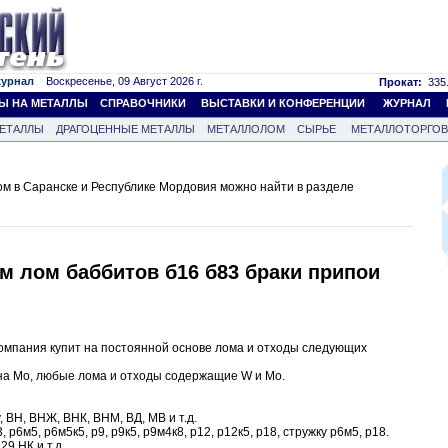
журнал
Воскресенье, 09 Август 2026 г.
Прокат:
335.
Ы НА МЕТАЛЛЫ
СПРАВОЧНИКИ
ВЫСТАВКИ И КОНФЕРЕНЦИИ
ЖУРНАЛ
ЕТАЛЛЫ
ДРАГОЦЕННЫЕ МЕТАЛЛЫ
МЕТАЛЛОЛОМ
СЫРЬЕ
МЕТАЛЛОТОРГО
м в Саранске и Республике Мордовия можно найти в разделе
м лом баббитов б16 б83 браки припои
омпания купит на постоянной основе лома и отходы следующих
а Mo, любые лома и отходы содержащие W и Mo.
, ВН, ВНЖ, ВНК, ВНМ, ВД, МВ и т.д.
р6м5, р6м5к5, р9, р9к5, р9м4к8, р12, р12к5, р18, стружку р6м5, р18.
29 НК и т.д.