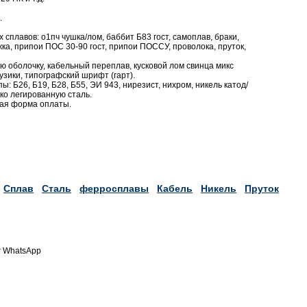
.
сплавов: о1пч чушка/лом, баббит Б83 гост, самоплав, браки,
жка, припои ПОС 30-90 гост, припои ПОССУ, проволока, пруток,
ю оболочку, кабельный переплав, кусковой лом свинца микс
узики, типографский шрифт (гарт).
ы: Б26, Б19, Б28, Б55, ЭИ 943, нирезист, нихром, никель катод/
око легированную сталь.
бая форма оплаты.
Сплав
Сталь
ферросплавы
Кабель
Никель
Пруток
r WhatsApp