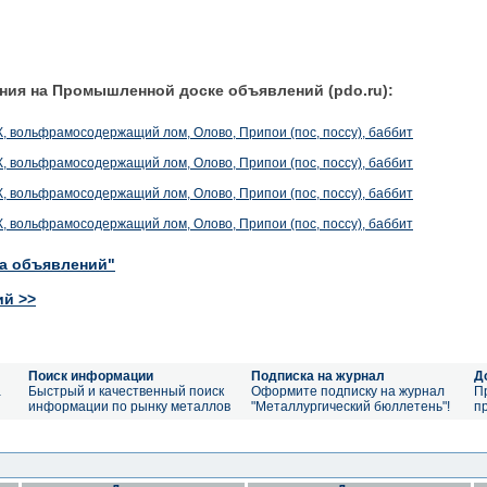
ния на Промышленной доске объявлений (pdo.ru):
, вольфрамосодержащий лом, Олово, Припои (пос, поссу), баббит
, вольфрамосодержащий лом, Олово, Припои (пос, поссу), баббит
, вольфрамосодержащий лом, Олово, Припои (пос, поссу), баббит
, вольфрамосодержащий лом, Олово, Припои (пос, поссу), баббит
ка объявлений"
ий >>
Поиск информации
Подписка на журнал
Д
а
Быстрый и качественный поиск
Оформите подписку на журнал
П
информации по рынку металлов
"Металлургический бюллетень"!
п