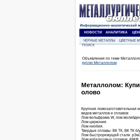
Информационно-аналитический 
НОВОСТИ
АНАЛИТИКА
ЦЕН
ЧЕРНЫЕ МЕТАЛЛЫ
ЦВЕТНЫЕ М
ПОИСК
Объявления по теме Металлоло
куплю Металлолом
.
Металлолом: Купи
олово
Крупная ломозаготовительная к
видов металлов и сплавов:
Лом вольфрама W, лом молибден
Лом циркония.
Лом ниобия.
Твердые сплавы: ВК ТК, ВК ТК б/у
Лом быстрорежущей стали: р3м3, 
Лом кобальтовых сплавов: 49КФ, 