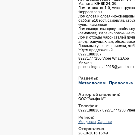
Магниты ЮНДК 24, 36.
Лом титана: вт 1-0, микс, стружка
Ферросплавы.
Лом олова и оловянно-свинцовых 
баббит Б16 гост, самоплав, стру
чушка, самоплав
Лом свинца: свинцовую кабельну
(самоплав), балансировочные гр
Лом и отходы марок сталей групп
анод, гранулы, хлам, обсос, выс
Лояльные условия приемки, лю
Ждем предложений
89271888367
89271777250 Viber WhatsApp
Михаил
processingmetal2015@yandex.ru
Разделы:
Металлолом
Проволока
Автор объявления:
ООО "Альфа-М"
Телефон:
89271888367 89271777250 Vibe
Регион:
Мордовия, Саранск
Отправлено:
28-10-2016 16:49