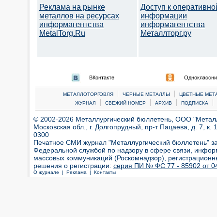
Реклама на рынке
Доступ к оперативно
металлов на ресурсах
информации
информагентства
информагентства
MetalTorg.Ru
Металлторг.ру
ВКонтакте
Одноклассни
|
|
МЕТАЛЛОТОРГОВЛЯ
ЧЕРНЫЕ МЕТАЛЛЫ
ЦВЕТНЫЕ МЕТ
|
|
|
|
ЖУРНАЛ
СВЕЖИЙ НОМЕР
АРХИВ
ПОДПИСКА
© 2002-2026 Металлургический бюллетень, ООО "Металлт
Московская обл., г. Долгопрудный, пр-т Пацаева, д. 7, к. 1
0300
Печатное СМИ журнал "Металлургический бюллетень" з
Федеральной службой по надзору в сфере связи, инфор
массовых коммуникаций (Роскомнадзор), регистрационн
решения о регистрации:
серия ПИ № ФС 77 - 85902 от 04
О журнале |
Реклама |
Контакты