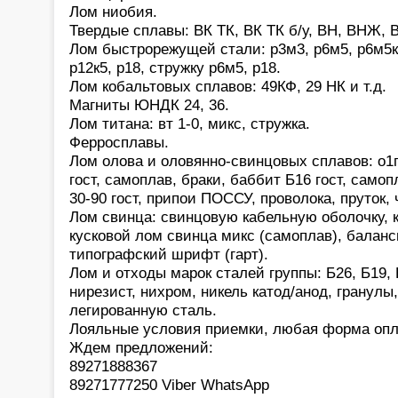
Лом ниобия.
Твердые сплавы: ВК ТК, ВК ТК б/у, ВН, ВНЖ, В
Лом быстрорежущей стали: р3м3, р6м5, р6м5к5,
р12к5, р18, стружку р6м5, р18.
Лом кобальтовых сплавов: 49КФ, 29 НК и т.д.
Магниты ЮНДК 24, 36.
Лом титана: вт 1-0, микс, стружка.
Ферросплавы.
Лом олова и оловянно-свинцовых сплавов: о1
гост, самоплав, браки, баббит Б16 гост, само
30-90 гост, припои ПОССУ, проволока, пруток,
Лом свинца: свинцовую кабельную оболочку, 
кусковой лом свинца микс (самоплав), баланс
типографский шрифт (гарт).
Лом и отходы марок сталей группы: Б26, Б19, 
нирезист, нихром, никель катод/анод, гранулы
легированную сталь.
Лояльные условия приемки, любая форма опл
Ждем предложений:
89271888367
89271777250 Viber WhatsApp