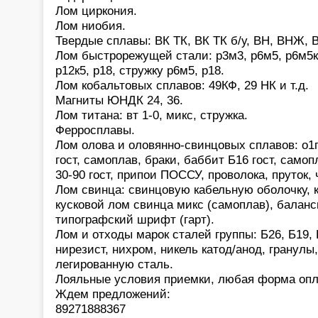
Лом циркония.
Лом ниобия.
Твердые сплавы: ВК ТК, ВК ТК б/у, ВН, ВНЖ, В
Лом быстрорежущей стали: р3м3, р6м5, р6м5к5,
р12к5, р18, стружку р6м5, р18.
Лом кобальтовых сплавов: 49КФ, 29 НК и т.д.
Магниты ЮНДК 24, 36.
Лом титана: вт 1-0, микс, стружка.
Ферросплавы.
Лом олова и оловянно-свинцовых сплавов: о1
гост, самоплав, браки, баббит Б16 гост, само
30-90 гост, припои ПОССУ, проволока, пруток,
Лом свинца: свинцовую кабельную оболочку, 
кусковой лом свинца микс (самоплав), баланс
типографский шрифт (гарт).
Лом и отходы марок сталей группы: Б26, Б19, 
нирезист, нихром, никель катод/анод, гранулы
легированную сталь.
Лояльные условия приемки, любая форма опл
Ждем предложений:
89271888367