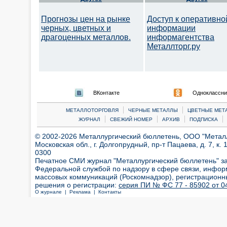
Прогнозы цен на рынке
Доступ к оперативно
черных, цветных и
информации
драгоценных металлов.
информагентства
Металлторг.ру
ВКонтакте
Одноклассни
|
|
МЕТАЛЛОТОРГОВЛЯ
ЧЕРНЫЕ МЕТАЛЛЫ
ЦВЕТНЫЕ МЕТ
|
|
|
|
ЖУРНАЛ
СВЕЖИЙ НОМЕР
АРХИВ
ПОДПИСКА
© 2002-2026 Металлургический бюллетень, ООО "Металлт
Московская обл., г. Долгопрудный, пр-т Пацаева, д. 7, к. 1
0300
Печатное СМИ журнал "Металлургический бюллетень" з
Федеральной службой по надзору в сфере связи, инфор
массовых коммуникаций (Роскомнадзор), регистрационн
решения о регистрации:
серия ПИ № ФС 77 - 85902 от 04
О журнале |
Реклама |
Контакты