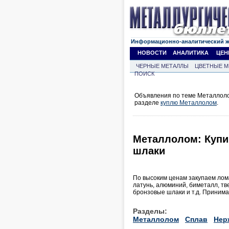
Информационно-аналитический 
НОВОСТИ
АНАЛИТИКА
ЦЕН
ЧЕРНЫЕ МЕТАЛЛЫ
ЦВЕТНЫЕ М
ПОИСК
Объявления по теме Металлолом
разделе
куплю Металлолом
.
Металлолом: Купи
шлаки
По высоким ценам закупаем лома
латунь, алюминий, биметалл, тв
бронзовые шлаки и т.д. Принима
Разделы:
Металлолом
Сплав
Нер