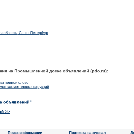
я область, Санкт-Петербург
ния на Промышленной доске объявлений (pdo.ru):
аки припои олово
емонтаж металлоконструкций
ка объявлений"
ий >>
Поиск информации
Подписка на журнал
Д