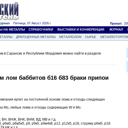
журнал
Пятница, 07 Август 2026 г.
Прокат:
339
Ы НА МЕТАЛЛЫ
СПРАВОЧНИКИ
ВЫСТАВКИ И КОНФЕРЕНЦИИ
ЖУРНАЛ
ЕТАЛЛЫ
ДРАГОЦЕННЫЕ МЕТАЛЛЫ
МЕТАЛЛОЛОМ
СЫРЬЕ
МЕТАЛЛОТОРГО
м в Саранске и Республике Мордовия можно найти в разделе
м лом баббитов б16 б83 браки припои
омпания купит на постоянной основе лома и отходы следующих
а Mo, любые лома и отходы содержащие W и Mo.
, ВН, ВНЖ, ВНК, ВНМ, ВД, МВ и т.д.
р6м5, р6м5к5, р9, р9к5, р9м4к8, р12, р12к5, р18, стружку р6м5, р18.
29 НК и т.д.