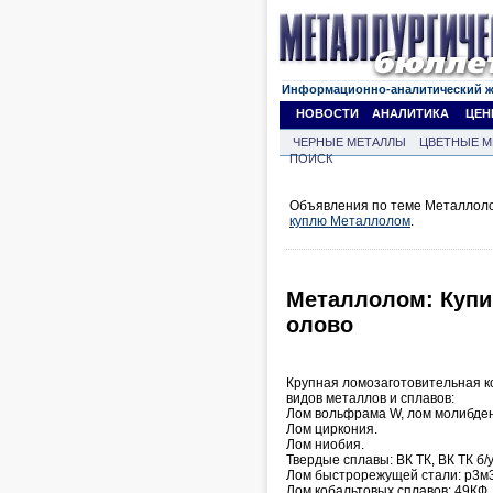
Информационно-аналитический 
НОВОСТИ
АНАЛИТИКА
ЦЕН
ЧЕРНЫЕ МЕТАЛЛЫ
ЦВЕТНЫЕ М
ПОИСК
Объявления по теме Металлоло
куплю Металлолом
.
Металлолом: Купи
олово
Крупная ломозаготовительная к
видов металлов и сплавов:
Лом вольфрама W, лом молибден
Лом циркония.
Лом ниобия.
Твердые сплавы: ВК ТК, ВК ТК б/у
Лом быстрорежущей стали: р3м3, 
Лом кобальтовых сплавов: 49КФ, 