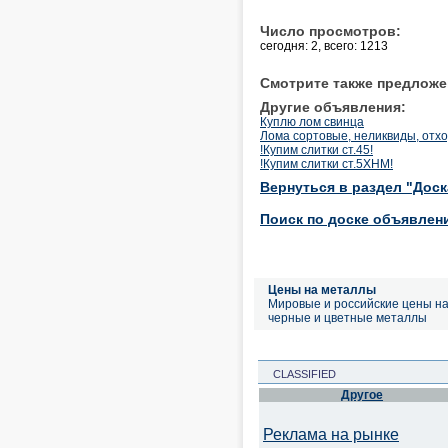
Число просмотров:
сегодня: 2, всего: 1213
Смотрите также предложе
Другие объявления:
Куплю лом свинца
Лома сортовые, неликвиды, отх
!Купим слитки ст.45!
!Купим слитки ст.5ХНМ!
Вернуться в раздел "Дос
Поиск по доске объявлен
Цены на металлы
Мировые и российские цены н
черные и цветные металлы
CLASSIFIED
Другое
Реклама на рынке