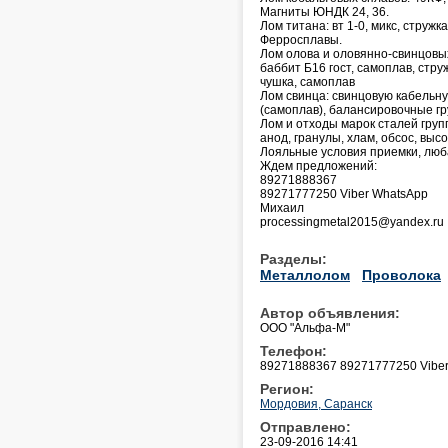
Магниты ЮНДК 24, 36.
Лом титана: вт 1-0, микс, стружка
Ферросплавы.
Лом олова и оловянно-свинцовых 
баббит Б16 гост, самоплав, стру
чушка, самоплав
Лом свинца: свинцовую кабельну
(самоплав), балансировочные гр
Лом и отходы марок сталей групп
анод, гранулы, хлам, обсос, выс
Лояльные условия приемки, лю
Ждем предложений:
89271888367
89271777250 Viber WhatsApp
Михаил
processingmetal2015@yandex.ru
Разделы:
Металлолом
Проволока
Автор объявления:
ООО "Альфа-М"
Телефон:
89271888367 89271777250 Vibe
Регион:
Мордовия, Саранск
Отправлено:
23-09-2016 14:41