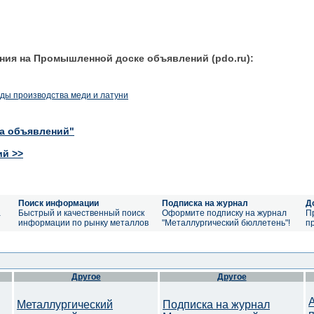
ния на Промышленной доске объявлений (pdo.ru):
оды производства меди и латуни
ка объявлений"
ий >>
Поиск информации
Подписка на журнал
Д
а
Быстрый и качественный поиск
Оформите подписку на журнал
П
информации по рынку металлов
"Металлургический бюллетень"!
п
Другое
Другое
Металлургический
Подписка на журнал