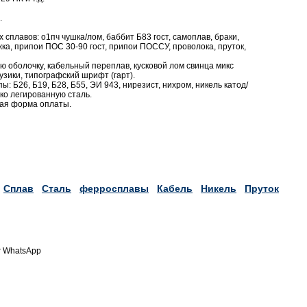
.
сплавов: о1пч чушка/лом, баббит Б83 гост, самоплав, браки,
жка, припои ПОС 30-90 гост, припои ПОССУ, проволока, пруток,
ю оболочку, кабельный переплав, кусковой лом свинца микс
узики, типографский шрифт (гарт).
ы: Б26, Б19, Б28, Б55, ЭИ 943, нирезист, нихром, никель катод/
око легированную сталь.
бая форма оплаты.
Сплав
Сталь
ферросплавы
Кабель
Никель
Пруток
r WhatsApp