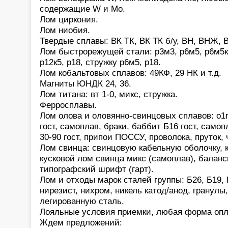
содержащие W и Mo.
Лом циркония.
Лом ниобия.
Твердые сплавы: ВК ТК, ВК ТК б/у, ВН, ВНЖ, В
Лом быстрорежущей стали: р3м3, р6м5, р6м5к5,
р12к5, р18, стружку р6м5, р18.
Лом кобальтовых сплавов: 49КФ, 29 НК и т.д.
Магниты ЮНДК 24, 36.
Лом титана: вт 1-0, микс, стружка.
Ферросплавы.
Лом олова и оловянно-свинцовых сплавов: о1
гост, самоплав, браки, баббит Б16 гост, само
30-90 гост, припои ПОССУ, проволока, пруток,
Лом свинца: свинцовую кабельную оболочку, 
кусковой лом свинца микс (самоплав), баланс
типографский шрифт (гарт).
Лом и отходы марок сталей группы: Б26, Б19, 
нирезист, нихром, никель катод/анод, гранулы
легированную сталь.
Лояльные условия приемки, любая форма опл
Ждем предложений: