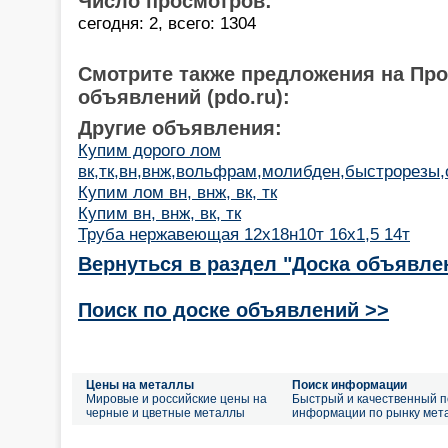
Число просмотров:
сегодня: 2, всего: 1304
Смотрите также предложения на Пр
объявлений (pdo.ru):
Другие объявления:
Купим дорого лом
вк,тк,вн,внж,вольфрам,молибден,быстрорезы,о
Купим лом вн, внж, вк, тк
Купим вн, внж, вк, тк
Труба нержавеющая 12х18н10т 16х1,5 14т
Вернуться в раздел "Доска объявле
Поиск по доске объявлений >>
Цены на металлы
Поиск информации
Мировые и российские цены на
Быстрый и качественный п
черные и цветные металлы
информации по рынку мет