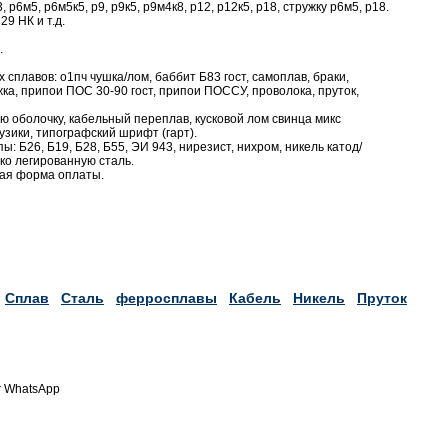
р6м5, р6м5к5, р9, р9к5, р9м4к8, р12, р12к5, р18, стружку р6м5, р18.
29 НК и т.д.
.
сплавов: о1пч чушка/лом, баббит Б83 гост, самоплав, браки,
жка, припои ПОС 30-90 гост, припои ПОССУ, проволока, пруток,
ю оболочку, кабельный переплав, кусковой лом свинца микс
узики, типографский шрифт (гарт).
ы: Б26, Б19, Б28, Б55, ЭИ 943, нирезист, нихром, никель катод/
око легированную сталь.
бая форма оплаты.
Сплав
Сталь
ферросплавы
Кабель
Никель
Пруток
r WhatsApp