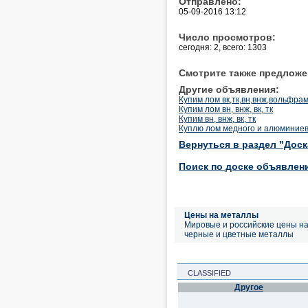
Отправлено:
05-09-2016 13:12
Число просмотров:
сегодня: 2, всего: 1303
Смотрите также предложе
Другие объявления:
Купим лом вк,тк,вн,внж,вольфра
Купим лом вн, внж, вк, тк
Купим вн, внж, вк, тк
Куплю лом медного и алюминиев
Вернуться в раздел "Дос
Поиск по доске объявлен
Цены на металлы
Мировые и российские цены н
черные и цветные металлы
CLASSIFIED
Другое