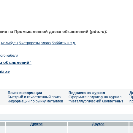
ния на Промышленной доске объявлений (pdo.ru):
м,молибден,быстрорезы,олово,баббиты и т.д.
ого кабеля
ка объявлений"
ий >>
Поиск информации
Подписка на журнал
Д
а
Быстрый и качественный поиск
Оформите подписку на журнал
П
информации по рынку металлов
"Металлургический бюллетень"!
п
Другое
Другое