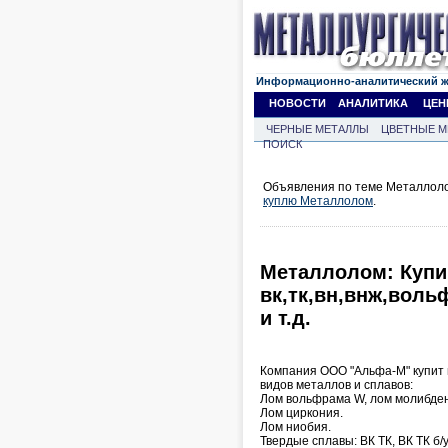
Информационно-аналитический 
НОВОСТИ
АНАЛИТИКА
ЦЕН
ЧЕРНЫЕ МЕТАЛЛЫ
ЦВЕТНЫЕ М
ПОИСК
Объявления по теме Металлоло
куплю Металлолом
.
Металлолом: Купи
вк,тк,вн,внж,вол
и т.д.
Компания ООО "Альфа-М" купит 
видов металлов и сплавов:
Лом вольфрама W, лом молибден
Лом циркония.
Лом ниобия.
Твердые сплавы: ВК ТК, ВК ТК б/у