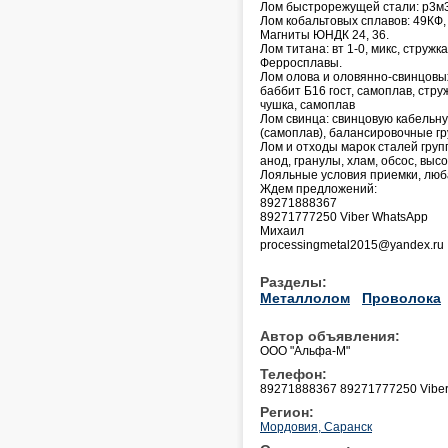
Лом быстрорежущей стали: р3м3, 
Лом кобальтовых сплавов: 49КФ, 
Магниты ЮНДК 24, 36.
Лом титана: вт 1-0, микс, стружка
Ферросплавы.
Лом олова и оловянно-свинцовых 
баббит Б16 гост, самоплав, стру
чушка, самоплав
Лом свинца: свинцовую кабельну
(самоплав), балансировочные гр
Лом и отходы марок сталей групп
анод, гранулы, хлам, обсос, выс
Лояльные условия приемки, лю
Ждем предложений:
89271888367
89271777250 Viber WhatsApp
Михаил
processingmetal2015@yandex.ru
Разделы:
Металлолом
Проволока
Автор объявления:
ООО "Альфа-М"
Телефон:
89271888367 89271777250 Vibe
Регион:
Мордовия, Саранск