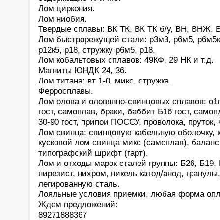
Лом циркония.
Лом ниобия.
Твердые сплавы: ВК ТК, ВК ТК б/у, ВН, ВНЖ, В
Лом быстрорежущей стали: р3м3, р6м5, р6м5к5,
р12к5, р18, стружку р6м5, р18.
Лом кобальтовых сплавов: 49КФ, 29 НК и т.д.
Магниты ЮНДК 24, 36.
Лом титана: вт 1-0, микс, стружка.
Ферросплавы.
Лом олова и оловянно-свинцовых сплавов: о1
гост, самоплав, браки, баббит Б16 гост, само
30-90 гост, припои ПОССУ, проволока, пруток,
Лом свинца: свинцовую кабельную оболочку, 
кусковой лом свинца микс (самоплав), баланс
типографский шрифт (гарт).
Лом и отходы марок сталей группы: Б26, Б19, 
нирезист, нихром, никель катод/анод, гранулы
легированную сталь.
Лояльные условия приемки, любая форма опл
Ждем предложений:
89271888367