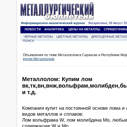
Информационно-аналитический журнал
Воскресенье, 09 Август 202
НОВОСТИ
АНАЛИТИКА
ЦЕНЫ НА МЕТАЛЛЫ
СПРАВОЧНИК
ЧЕРНЫЕ МЕТАЛЛЫ
ЦВЕТНЫЕ МЕТАЛЛЫ
ДРАГОЦЕННЫЕ МЕТАЛ
ПОИСК
Объявления по теме Металлолом в Саранске и Республике Мор
куплю Металлолом
.
Металлолом: Купим лом
вк,тк,вн,внж,вольфрам,молибден,б
и т.д.
Компания купит на постоянной основе лома 
видов металлов и сплавов:
Лом вольфрама W, лом молибдена Mo, любые
содержащие W и Mo.