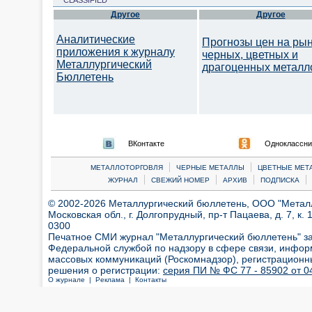
CLASSIFIED
Другое
Другое
Аналитические
Прогнозы цен на ры
приложения к журналу
черных, цветных и
Металлургический
драгоценных металл
Бюллетень
ВКонтакте
Одноклассни
|
|
МЕТАЛЛОТОРГОВЛЯ
ЧЕРНЫЕ МЕТАЛЛЫ
ЦВЕТНЫЕ МЕТ
|
|
|
|
ЖУРНАЛ
СВЕЖИЙ НОМЕР
АРХИВ
ПОДПИСКА
© 2002-2026 Металлургический бюллетень, ООО "Металлт
Московская обл., г. Долгопрудный, пр-т Пацаева, д. 7, к. 1
0300
Печатное СМИ журнал "Металлургический бюллетень" з
Федеральной службой по надзору в сфере связи, инфор
массовых коммуникаций (Роскомнадзор), регистрационн
решения о регистрации:
серия ПИ № ФС 77 - 85902 от 04
О журнале |
Реклама |
Контакты