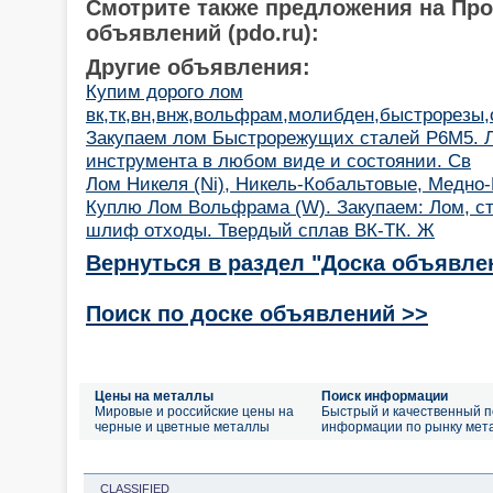
Смотрите также предложения на Пр
объявлений (pdo.ru):
Другие объявления:
Купим дорого лом
вк,тк,вн,внж,вольфрам,молибден,быстрорезы,о
Закупаем лом Быстрорежущих сталей Р6М5. 
инструмента в любом виде и состоянии. Св
Лом Никеля (Ni), Никель-Кобальтовые, Медно
Куплю Лом Вольфрама (W). Закупаем: Лом, ст
шлиф отходы. Твердый сплав ВК-ТК. Ж
Вернуться в раздел "Доска объявле
Поиск по доске объявлений >>
Цены на металлы
Поиск информации
Мировые и российские цены на
Быстрый и качественный п
черные и цветные металлы
информации по рынку мет
CLASSIFIED