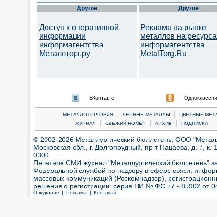
Другое
Другое
Доступ к оперативной
Реклама на рынке
информации
металлов на ресурса
информагентства
информагентства
Металлторг.ру
MetalTorg.Ru
ВКонтакте
Одноклассни
|
|
МЕТАЛЛОТОРГОВЛЯ
ЧЕРНЫЕ МЕТАЛЛЫ
ЦВЕТНЫЕ МЕТ
|
|
|
|
ЖУРНАЛ
СВЕЖИЙ НОМЕР
АРХИВ
ПОДПИСКА
© 2002-2026 Металлургический бюллетень, ООО "Металлт
Московская обл., г. Долгопрудный, пр-т Пацаева, д. 7, к. 1
0300
Печатное СМИ журнал "Металлургический бюллетень" з
Федеральной службой по надзору в сфере связи, инфор
массовых коммуникаций (Роскомнадзор), регистрационн
решения о регистрации:
серия ПИ № ФС 77 - 85902 от 04
О журнале |
Реклама |
Контакты