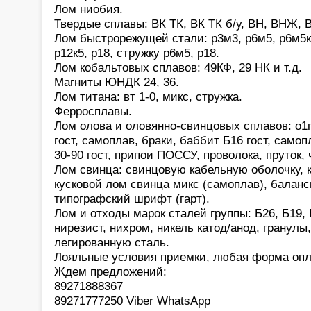
Лом ниобия.
Твердые сплавы: ВК ТК, ВК ТК б/у, ВН, ВНЖ, В
Лом быстрорежущей стали: р3м3, р6м5, р6м5к5,
р12к5, р18, стружку р6м5, р18.
Лом кобальтовых сплавов: 49КФ, 29 НК и т.д.
Магниты ЮНДК 24, 36.
Лом титана: вт 1-0, микс, стружка.
Ферросплавы.
Лом олова и оловянно-свинцовых сплавов: о1
гост, самоплав, браки, баббит Б16 гост, само
30-90 гост, припои ПОССУ, проволока, пруток,
Лом свинца: свинцовую кабельную оболочку, 
кусковой лом свинца микс (самоплав), баланс
типографский шрифт (гарт).
Лом и отходы марок сталей группы: Б26, Б19, 
нирезист, нихром, никель катод/анод, гранулы
легированную сталь.
Лояльные условия приемки, любая форма опл
Ждем предложений:
89271888367
89271777250 Viber WhatsApp