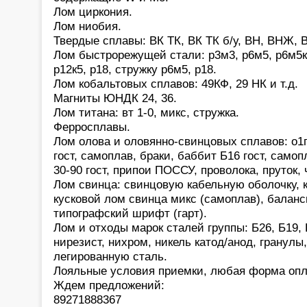
Лом циркония.
Лом ниобия.
Твердые сплавы: ВК ТК, ВК ТК б/у, ВН, ВНЖ, В
Лом быстрорежущей стали: р3м3, р6м5, р6м5к5,
р12к5, р18, стружку р6м5, р18.
Лом кобальтовых сплавов: 49КФ, 29 НК и т.д.
Магниты ЮНДК 24, 36.
Лом титана: вт 1-0, микс, стружка.
Ферросплавы.
Лом олова и оловянно-свинцовых сплавов: о1
гост, самоплав, браки, баббит Б16 гост, само
30-90 гост, припои ПОССУ, проволока, пруток,
Лом свинца: свинцовую кабельную оболочку, 
кусковой лом свинца микс (самоплав), баланс
типографский шрифт (гарт).
Лом и отходы марок сталей группы: Б26, Б19, 
нирезист, нихром, никель катод/анод, гранулы
легированную сталь.
Лояльные условия приемки, любая форма опл
Ждем предложений:
89271888367