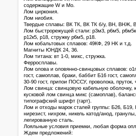
содержащие W и Mo.
Лом циркония.
Лом ниобия.
Твердые сплавы: ВК ТК, ВК ТК б/у, ВН, ВНЖ, В
Лом быстрорежущей стали: р3м3, р6м5, р6м5к5,
р12к5, р18, стружку р6м5, р18.
Лом кобальтовых сплавов: 49КФ, 29 НК и т.д.
Магниты ЮНДК 24, 36.
Лом титана: вт 1-0, микс, стружка.
Ферросплавы.
Лом олова и оловянно-свинцовых сплавов: о1
гост, самоплав, браки, баббит Б16 гост, само
30-90 гост, припои ПОССУ, проволока, пруток,
Лом свинца: свинцовую кабельную оболочку, 
кусковой лом свинца микс (самоплав), баланс
типографский шрифт (гарт).
Лом и отходы марок сталей группы: Б26, Б19, 
нирезист, нихром, никель катод/анод, гранулы
легированную сталь.
Лояльные условия приемки, любая форма опл
Ждем предложений: