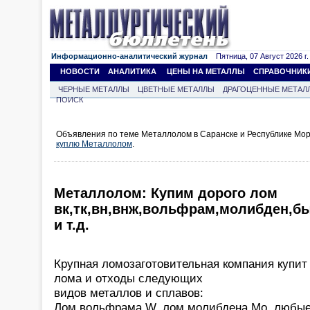
Информационно-аналитический журнал
Пятница, 07 Август 2026 г.
НОВОСТИ
АНАЛИТИКА
ЦЕНЫ НА МЕТАЛЛЫ
СПРАВОЧНИК
ЧЕРНЫЕ МЕТАЛЛЫ
ЦВЕТНЫЕ МЕТАЛЛЫ
ДРАГОЦЕННЫЕ МЕТАЛ
ПОИСК
Объявления по теме Металлолом в Саранске и Республике Мор
куплю Металлолом
.
Металлолом: Купим дорого лом
вк,тк,вн,внж,вольфрам,молибден,б
и т.д.
Крупная ломозаготовительная компания купит
лома и отходы следующих
видов металлов и сплавов:
Лом вольфрама W, лом молибдена Mo, любые