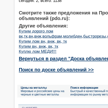
сегодня: 2, всего: 1138
Смотрите также предложения на Пр
объявлений (pdo.ru):
Другие объявления:
Купим дорого лом
вк,тк,вн,внж,вольфрам,молибден,быстрорезы,о
Купим лом вн, внж, вк, тк
Купим вн, внж, вк, тк
Куплю лом МЕДИ!!!
Вернуться в раздел "Доска объявле
Поиск по доске объявлений >>
Цены на металлы
Поиск информации
Мировые и российские цены на
Быстрый и качественный п
черные и цветные металлы
информации по рынку мет