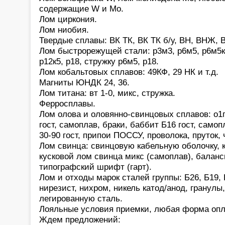
содержащие W и Mo.
Лом циркония.
Лом ниобия.
Твердые сплавы: ВК ТК, ВК ТК б/у, ВН, ВНЖ, В
Лом быстрорежущей стали: р3м3, р6м5, р6м5к5,
р12к5, р18, стружку р6м5, р18.
Лом кобальтовых сплавов: 49КФ, 29 НК и т.д.
Магниты ЮНДК 24, 36.
Лом титана: вт 1-0, микс, стружка.
Ферросплавы.
Лом олова и оловянно-свинцовых сплавов: о1
гост, самоплав, браки, баббит Б16 гост, само
30-90 гост, припои ПОССУ, проволока, пруток,
Лом свинца: свинцовую кабельную оболочку, 
кусковой лом свинца микс (самоплав), баланс
типографский шрифт (гарт).
Лом и отходы марок сталей группы: Б26, Б19, 
нирезист, нихром, никель катод/анод, гранулы
легированную сталь.
Лояльные условия приемки, любая форма опл
Ждем предложений: