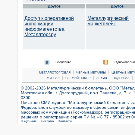
CLASSIFIED
Другое
Другое
Доступ к оперативной
Металлургический
информации
маркетплейс
информагентства
Металлторг.ру
ВКонтакте
Одноклассни
|
|
МЕТАЛЛОТОРГОВЛЯ
ЧЕРНЫЕ МЕТАЛЛЫ
ЦВЕТНЫЕ МЕТ
|
|
|
|
ЖУРНАЛ
СВЕЖИЙ НОМЕР
АРХИВ
ПОДПИСКА
© 2002-2026 Металлургический бюллетень, ООО "Металлт
Московская обл., г. Долгопрудный, пр-т Пацаева, д. 7, к. 1
0300
Печатное СМИ журнал "Металлургический бюллетень" з
Федеральной службой по надзору в сфере связи, инфор
массовых коммуникаций (Роскомнадзор), регистрационн
решения о регистрации:
серия ПИ № ФС 77 - 85902 от 04
О журнале |
Реклама |
Контакты