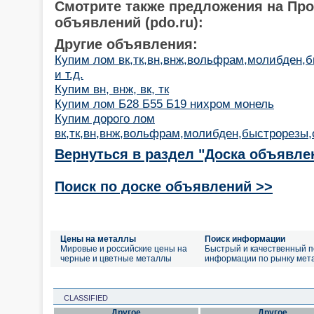
Смотрите также предложения на Пр
объявлений (pdo.ru):
Другие объявления:
Купим лом вк,тк,вн,внж,вольфрам,молибден,
и т.д.
Купим вн, внж, вк, тк
Купим лом Б28 Б55 Б19 нихром монель
Купим дорого лом
вк,тк,вн,внж,вольфрам,молибден,быстрорезы,о
Вернуться в раздел "Доска объявле
Поиск по доске объявлений >>
Цены на металлы
Поиск информации
Мировые и российские цены на
Быстрый и качественный п
черные и цветные металлы
информации по рынку мет
CLASSIFIED
Другое
Другое