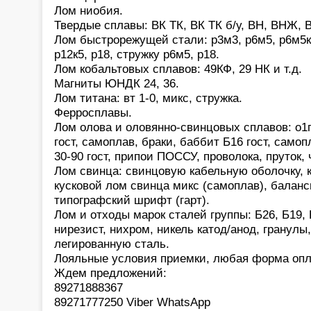
Лом ниобия.
Твердые сплавы: ВК ТК, ВК ТК б/у, ВН, ВНЖ, В
Лом быстрорежущей стали: р3м3, р6м5, р6м5к5,
р12к5, р18, стружку р6м5, р18.
Лом кобальтовых сплавов: 49КФ, 29 НК и т.д.
Магниты ЮНДК 24, 36.
Лом титана: вт 1-0, микс, стружка.
Ферросплавы.
Лом олова и оловянно-свинцовых сплавов: о1
гост, самоплав, браки, баббит Б16 гост, само
30-90 гост, припои ПОССУ, проволока, пруток,
Лом свинца: свинцовую кабельную оболочку, 
кусковой лом свинца микс (самоплав), баланс
типографский шрифт (гарт).
Лом и отходы марок сталей группы: Б26, Б19, 
нирезист, нихром, никель катод/анод, гранулы
легированную сталь.
Лояльные условия приемки, любая форма опл
Ждем предложений:
89271888367
89271777250 Viber WhatsApp