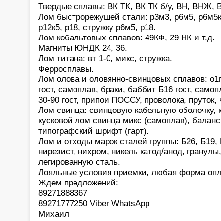
Твердые сплавы: ВК ТК, ВК ТК б/у, ВН, ВНЖ, В
Лом быстрорежущей стали: р3м3, р6м5, р6м5к5,
р12к5, р18, стружку р6м5, р18.
Лом кобальтовых сплавов: 49КФ, 29 НК и т.д.
Магниты ЮНДК 24, 36.
Лом титана: вт 1-0, микс, стружка.
Ферросплавы.
Лом олова и оловянно-свинцовых сплавов: о1
гост, самоплав, браки, баббит Б16 гост, само
30-90 гост, припои ПОССУ, проволока, пруток,
Лом свинца: свинцовую кабельную оболочку, 
кусковой лом свинца микс (самоплав), баланс
типографский шрифт (гарт).
Лом и отходы марок сталей группы: Б26, Б19, 
нирезист, нихром, никель катод/анод, гранулы
легированную сталь.
Лояльные условия приемки, любая форма опл
Ждем предложений:
89271888367
89271777250 Viber WhatsApp
Михаил