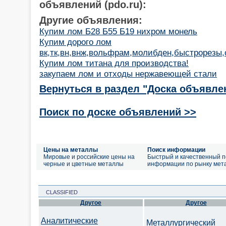
объявлений (pdo.ru):
Другие объявления:
Купим лом Б28 Б55 Б19 нихром монель
Купим дорого лом
вк,тк,вн,внж,вольфрам,молибден,быстрорезы,о
Купим лом титана для производства!
закупаем лом и отходы нержавеющей стали
Вернуться в раздел "Доска объявле
Поиск по доске объявлений >>
Цены на металлы
Поиск информации
Мировые и российские цены на
Быстрый и качественный п
черные и цветные металлы
информации по рынку мет
CLASSIFIED
Другое
Другое
Аналитические
Металлургический