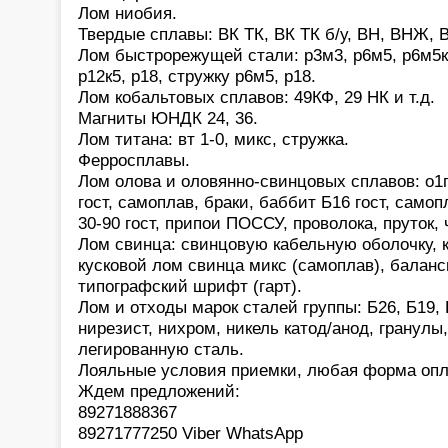
Лом ниобия.
Твердые сплавы: ВК ТК, ВК ТК б/у, ВН, ВНЖ, В
Лом быстрорежущей стали: р3м3, р6м5, р6м5к5,
р12к5, р18, стружку р6м5, р18.
Лом кобальтовых сплавов: 49КФ, 29 НК и т.д.
Магниты ЮНДК 24, 36.
Лом титана: вт 1-0, микс, стружка.
Ферросплавы.
Лом олова и оловянно-свинцовых сплавов: о1
гост, самоплав, браки, баббит Б16 гост, само
30-90 гост, припои ПОССУ, проволока, пруток,
Лом свинца: свинцовую кабельную оболочку, 
кусковой лом свинца микс (самоплав), баланс
типографский шрифт (гарт).
Лом и отходы марок сталей группы: Б26, Б19, 
нирезист, нихром, никель катод/анод, гранулы
легированную сталь.
Лояльные условия приемки, любая форма опл
Ждем предложений:
89271888367
89271777250 Viber WhatsApp