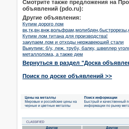
Смотрите также предложения на Пр
объявлений (pdo.ru):
Другие объявления:
Купим дорого лом
вк,тк,вн,внж,вольфрам,молибден,быстрорезы,о
Купим лом титана для производства!
закупаем лом и отходы нержавеющей стали
Выкупим: б/у, леж. трубу, балку, швеллер угол
металлолома, а также дем
Вернуться в раздел "Доска объявле
Поиск по доске объявлений >>
Цены на металлы
Поиск информации
Мировые и российские цены на
Быстрый и качественный п
черные и цветные металлы
информации по рынку мет
CLASSIFIED
Другое
Другое