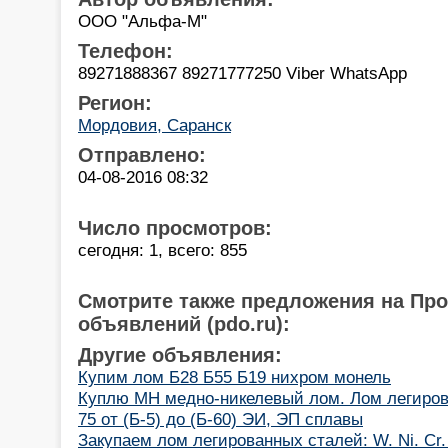
ООО "Альфа-М"
Телефон:
89271888367 89271777250 Viber WhatsApp
Регион:
Мордовия, Саранск
Отправлено:
04-08-2016 08:32
Число просмотров:
сегодня: 1, всего: 855
Смотрите также предложения на Пр
объявлений (pdo.ru):
Другие объявления:
Купим лом Б28 Б55 Б19 нихром монель
Куплю МН медно-никелевый лом. Лом легиров
75 от (Б-5) до (Б-60) ЭИ, ЭП сплавы
Закупаем лом легированных сталей: W. Ni. Cr. 