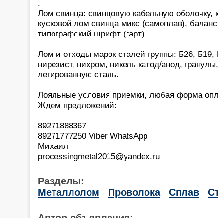
.
Лом свинца: свинцовую кабельную оболочку, 
кусковой лом свинца микс (самоплав), баланс
типографский шрифт (гарт).
Лом и отходы марок сталей группы: Б26, Б19, 
нирезист, нихром, никель катод/анод, гранулы
легированную сталь.
Лояльные условия приемки, любая форма опл
Ждем предложений:
89271888367
89271777250 Viber WhatsApp
Михаил
processingmetal2015@yandex.ru
Разделы:
Металлолом
Проволока
Сплав
С
Автор объявления: