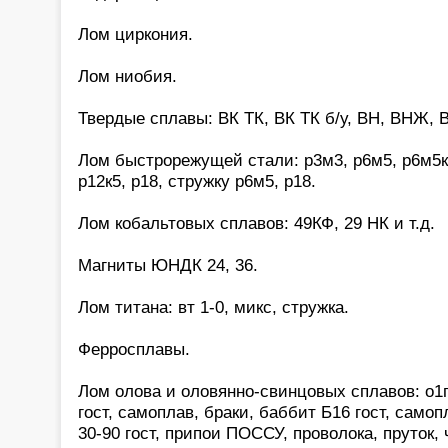
Лом циркония.
Лом ниобия.
Твердые сплавы: ВК ТК, ВК ТК б/у, ВН, ВНЖ, В
Лом быстрорежущей стали: р3м3, р6м5, р6м5к5,
р12к5, р18, стружку р6м5, р18.
Лом кобальтовых сплавов: 49КФ, 29 НК и т.д.
Магниты ЮНДК 24, 36.
Лом титана: вт 1-0, микс, стружка.
Ферросплавы.
Лом олова и оловянно-свинцовых сплавов: о1
гост, самоплав, браки, баббит Б16 гост, само
30-90 гост, припои ПОССУ, проволока, пруток,