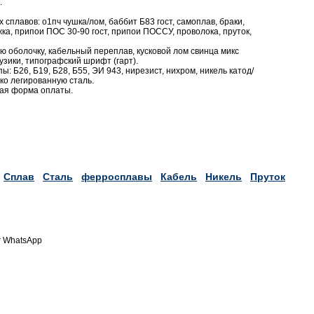
.
сплавов: о1пч чушка/лом, баббит Б83 гост, самоплав, браки,
жка, припои ПОС 30-90 гост, припои ПОССУ, проволока, пруток,
ю оболочку, кабельный переплав, кусковой лом свинца микс
узики, типографский шрифт (гарт).
ы: Б26, Б19, Б28, Б55, ЭИ 943, нирезист, нихром, никель катод/
око легированную сталь.
бая форма оплаты.
Сплав
Сталь
ферросплавы
Кабель
Никель
Пруток
r WhatsApp