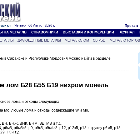
журнал
Четверг, 06 Август 2026 г.
Прокат:
Ы НА МЕТАЛЛЫ
СПРАВОЧНИКИ
ВЫСТАВКИ И КОНФЕРЕНЦИИ
ЖУРНАЛ
ЕТАЛЛЫ
ДРАГОЦЕННЫЕ МЕТАЛЛЫ
МЕТАЛЛОЛОМ
СЫРЬЕ
МЕТАЛЛОТОРГО
м в Саранске и Республике Мордовия можно найти в разделе
м лом Б28 Б55 Б19 нихром монель
основе лома и отходы следующих
а Mo, любые лома и отходы содержащие W и Mo.
, ВН, ВНЖ, ВНК, ВНМ, ВД, МВ и т.д.
р6м5, р6м5к5, р9, р9к5, р9м4к8, р12, р12к5, р18, стружку р6м5, р18.
29 НК и т.д.