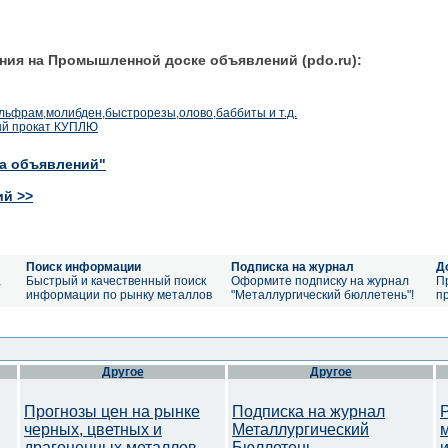
ния на Промышленной доске объявлений (pdo.ru):
вольфрам,молибден,быстрорезы,олово,баббиты и т.д.
ый прокат КУПЛЮ
ка объявлений"
ий >>
Поиск информации
Подписка на журнал
Д
а
Быстрый и качественный поиск
Оформите подписку на журнал
П
информации по рынку металлов
"Металлургический бюллетень"!
п
Другое
Другое
Прогнозы цен на рынке
Подписка на журнал
черных, цветных и
Металлургический
драгоценных металлов.
Бюллетень