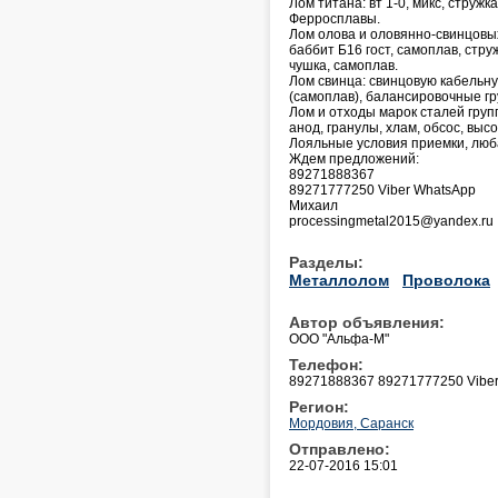
Лом титана: вт 1-0, микс, стружка
Ферросплавы.
Лом олова и оловянно-свинцовых 
баббит Б16 гост, самоплав, стру
чушка, самоплав.
Лом свинца: свинцовую кабельну
(самоплав), балансировочные гр
Лом и отходы марок сталей групп
анод, гранулы, хлам, обсос, выс
Лояльные условия приемки, лю
Ждем предложений:
89271888367
89271777250 Viber WhatsApp
Михаил
processingmetal2015@yandex.ru
Разделы:
Металлолом
Проволока
Автор объявления:
ООО "Альфа-М"
Телефон:
89271888367 89271777250 Vibe
Регион:
Мордовия, Саранск
Отправлено:
22-07-2016 15:01