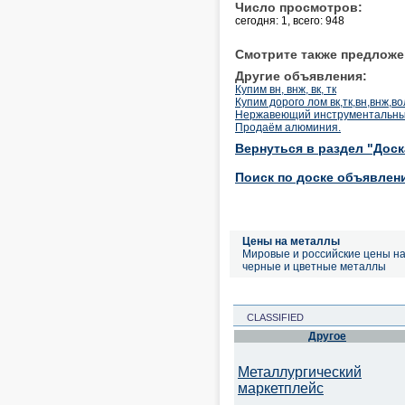
Число просмотров:
сегодня: 1, всего: 948
Смотрите также предложе
Другие объявления:
Купим вн, внж, вк, тк
Купим дорого лом вк,тк,вн,внж,
Нержавеющий инструментальн
Продаём алюминия.
Вернуться в раздел "Дос
Поиск по доске объявлен
Цены на металлы
Мировые и российские цены н
черные и цветные металлы
CLASSIFIED
Другое
Металлургический
маркетплейс