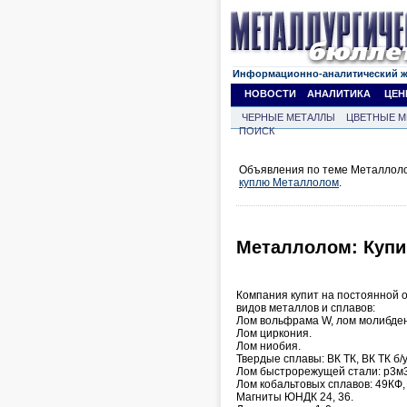
Информационно-аналитический 
НОВОСТИ
АНАЛИТИКА
ЦЕН
ЧЕРНЫЕ МЕТАЛЛЫ
ЦВЕТНЫЕ М
ПОИСК
Объявления по теме Металлоло
куплю Металлолом
.
Металлолом: Купи
Компания купит на постоянной 
видов металлов и сплавов:
Лом вольфрама W, лом молибден
Лом циркония.
Лом ниобия.
Твердые сплавы: ВК ТК, ВК ТК б/у
Лом быстрорежущей стали: р3м3, 
Лом кобальтовых сплавов: 49КФ, 
Магниты ЮНДК 24, 36.