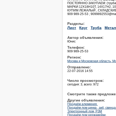
ПОСТОЯННО ЗАКУПАЕМ: (труба, л
МАРКИ:12Х18Н10Т, 14Х17Н2, 10Х
КУПИМ ЛЕЖАЛЫЙ , СКЛАДСКИЕ
909 989-25-53 ; 9099892553@mai
Разделы:
Лист
Круг
Труба
Метал
Автор объявления:
Юнис
Телефон:
909 989-25-53
Регион:
Москва и Московская область, М
Отправлено:
22-07-2016 14:55
Число просмотров:
сегодня: 3, всего: 972
Смотрите также предложе
Другие объявления:
Продаём алюминия.
Продаём лом цинка , акб, свинца
Электронный лом, РЗМ
Продаём лом нержавейки.