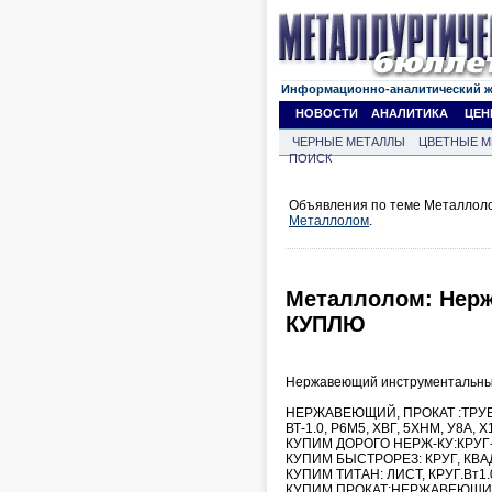
Информационно-аналитический 
НОВОСТИ
АНАЛИТИКА
ЦЕН
ЧЕРНЫЕ МЕТАЛЛЫ
ЦВЕТНЫЕ М
ПОИСК
Объявления по теме Металлоло
Металлолом
.
Металлолом: Нер
КУПЛЮ
Нержавеющий инструментальн
НЕРЖАВЕЮЩИЙ, ПРОКАТ :ТРУБУ,
ВТ-1.0, Р6М5, ХВГ, 5ХНМ, У8А, 
КУПИМ ДОРОГО НЕРЖ-КУ:КРУГ-
КУПИМ БЫСТРОРЕЗ: КРУГ, КВАД
КУПИМ ТИТАН: ЛИСТ, КРУГ.Вт1.0, 
КУПИМ ПРОКАТ:НЕРЖАВЕЮЩ