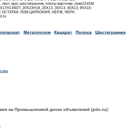
ист, круг, шестигранник, плиты-карточки, лом)15Х5М
17Н13М2Т, 20Х23Н18, 20Х13, 30Х13, 40Х13, 95Х18,
 ОСТАТКИ, ЛОМ ЦИРКОНИЯ, НЕРЖ, ЧЕРН.
l.ru
лопрокат
Металлолом
Квадрат
Полоса
Шестигранник
осква
ния на Промышленной доске объявлений (pdo.ru):
.