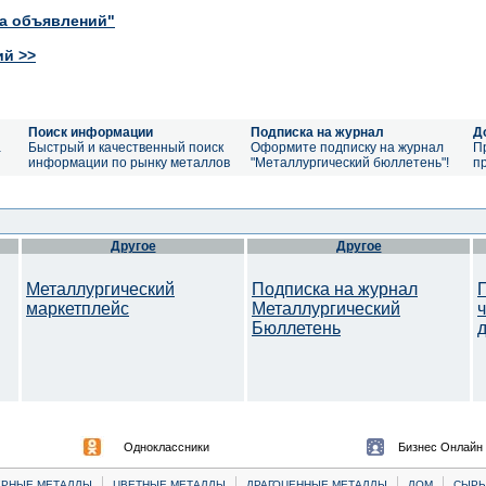
ка объявлений"
ий >>
Поиск информации
Подписка на журнал
Д
а
Быстрый и качественный поиск
Оформите подписку на журнал
П
информации по рынку металлов
"Металлургический бюллетень"!
п
Другое
Другое
Металлургический
Подписка на журнал
маркетплейс
Металлургический
Бюллетень
Одноклассники
Бизнес Онлайн
|
|
|
|
ЕРНЫЕ МЕТАЛЛЫ
ЦВЕТНЫЕ МЕТАЛЛЫ
ДРАГОЦЕННЫЕ МЕТАЛЛЫ
ЛОМ
CЫРЬ