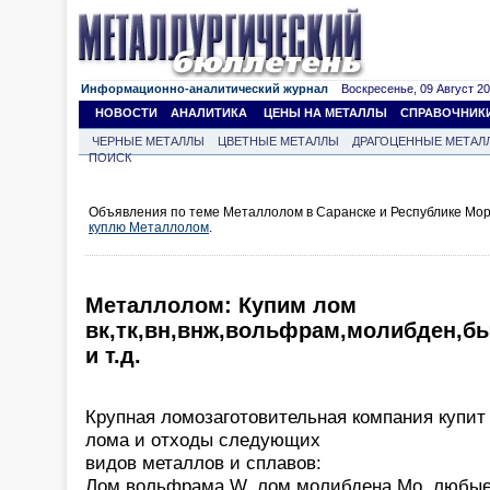
Информационно-аналитический журнал
Воскресенье, 09 Август 202
НОВОСТИ
АНАЛИТИКА
ЦЕНЫ НА МЕТАЛЛЫ
СПРАВОЧНИК
ЧЕРНЫЕ МЕТАЛЛЫ
ЦВЕТНЫЕ МЕТАЛЛЫ
ДРАГОЦЕННЫЕ МЕТАЛ
ПОИСК
Объявления по теме Металлолом в Саранске и Республике Мор
куплю Металлолом
.
Металлолом: Купим лом
вк,тк,вн,внж,вольфрам,молибден,б
и т.д.
Крупная ломозаготовительная компания купит
лома и отходы следующих
видов металлов и сплавов:
Лом вольфрама W, лом молибдена Mo, любые