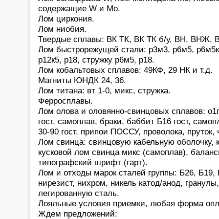
содержащие W и Mo.
Лом циркония.
Лом ниобия.
Твердые сплавы: ВК ТК, ВК ТК б/у, ВН, ВНЖ, В
Лом быстрорежущей стали: р3м3, р6м5, р6м5к5,
р12к5, р18, стружку р6м5, р18.
Лом кобальтовых сплавов: 49КФ, 29 НК и т.д.
Магниты ЮНДК 24, 36.
Лом титана: вт 1-0, микс, стружка.
Ферросплавы.
Лом олова и оловянно-свинцовых сплавов: о1
гост, самоплав, браки, баббит Б16 гост, само
30-90 гост, припои ПОССУ, проволока, пруток,
Лом свинца: свинцовую кабельную оболочку, 
кусковой лом свинца микс (самоплав), баланс
типографский шрифт (гарт).
Лом и отходы марок сталей группы: Б26, Б19, 
нирезист, нихром, никель катод/анод, гранулы
легированную сталь.
Лояльные условия приемки, любая форма опл
Ждем предложений: