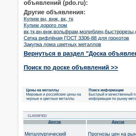
объявлений (pdo.ru):
Другие объявления:
Купим вн, внж, вк, тк
Купим дорого лом
вк,тк,вн,внж,вольфрам,молибден,быстрорезы,о
Сетка рифлёная ГОСТ 3306-88 для грохотов
Закупка лома цветных металлов
Вернуться в раздел "Доска объявле
Поиск по доске объявлений >>
Цены на металлы
Поиск информации
Мировые и российские цены на
Быстрый и качественный п
черные и цветные металлы
информации по рынку мет
CLASSIFIED
Другое
Другое
Металлургический
Прогнозы цен на ры