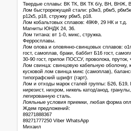
Твердые сплавы: ВК ТК, ВК ТК б/у, ВН, ВНЖ, В
Лом быстрорежущей стали: р3м3, р6м5, р6м5к5,
р12к5, р18, стружку р6м5, р18.
Лом кобальтовых сплавов: 49КФ, 29 НК и т.д.
Магниты ЮНДК 24, 36.
Лом титана: вт 1-0, микс, стружка.
Ферросплавы.
Лом олова и оловянно-свинцовых сплавов: о1
гост, самоплав, браки, баббит Б16 гост, само
30-90 гост, припои ПОССУ, проволока, пруток,
Лом свинца: свинцовую кабельную оболочку, 
кусковой лом свинца микс (самоплав), баланс
типографский шрифт (гарт).
Лом и отходы марок сталей группы: Б26, Б19, 
нирезист, нихром, никель катод/анод, гранулы
легированную сталь.
Лояльные условия приемки, любая форма опл
Ждем предложений:
89271888367
89271777250 Viber WhatsApp
Михаил