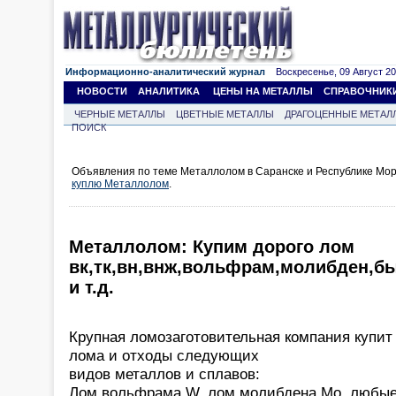
Информационно-аналитический журнал
Воскресенье, 09 Август 202
НОВОСТИ
АНАЛИТИКА
ЦЕНЫ НА МЕТАЛЛЫ
СПРАВОЧНИК
ЧЕРНЫЕ МЕТАЛЛЫ
ЦВЕТНЫЕ МЕТАЛЛЫ
ДРАГОЦЕННЫЕ МЕТАЛ
ПОИСК
Объявления по теме Металлолом в Саранске и Республике Мор
куплю Металлолом
.
Металлолом: Купим дорого лом
вк,тк,вн,внж,вольфрам,молибден,б
и т.д.
Крупная ломозаготовительная компания купит
лома и отходы следующих
видов металлов и сплавов:
Лом вольфрама W, лом молибдена Mo, любые