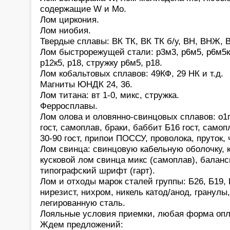
содержащие W и Mo.
Лом циркония.
Лом ниобия.
Твердые сплавы: ВК ТК, ВК ТК б/у, ВН, ВНЖ, В
Лом быстрорежущей стали: р3м3, р6м5, р6м5к5,
р12к5, р18, стружку р6м5, р18.
Лом кобальтовых сплавов: 49КФ, 29 НК и т.д.
Магниты ЮНДК 24, 36.
Лом титана: вт 1-0, микс, стружка.
Ферросплавы.
Лом олова и оловянно-свинцовых сплавов: о1
гост, самоплав, браки, баббит Б16 гост, само
30-90 гост, припои ПОССУ, проволока, пруток,
Лом свинца: свинцовую кабельную оболочку, 
кусковой лом свинца микс (самоплав), баланс
типографский шрифт (гарт).
Лом и отходы марок сталей группы: Б26, Б19, 
нирезист, нихром, никель катод/анод, гранулы
легированную сталь.
Лояльные условия приемки, любая форма опл
Ждем предложений: