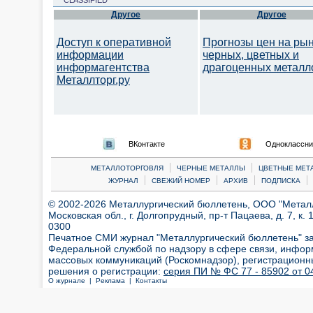
CLASSIFIED
Другое
Другое
Доступ к оперативной
Прогнозы цен на ры
информации
черных, цветных и
информагентства
драгоценных металл
Металлторг.ру
ВКонтакте
Одноклассни
|
|
МЕТАЛЛОТОРГОВЛЯ
ЧЕРНЫЕ МЕТАЛЛЫ
ЦВЕТНЫЕ МЕТ
|
|
|
|
ЖУРНАЛ
СВЕЖИЙ НОМЕР
АРХИВ
ПОДПИСКА
© 2002-2026 Металлургический бюллетень, ООО "Металлт
Московская обл., г. Долгопрудный, пр-т Пацаева, д. 7, к. 1
0300
Печатное СМИ журнал "Металлургический бюллетень" з
Федеральной службой по надзору в сфере связи, инфор
массовых коммуникаций (Роскомнадзор), регистрационн
решения о регистрации:
серия ПИ № ФС 77 - 85902 от 04
О журнале |
Реклама |
Контакты