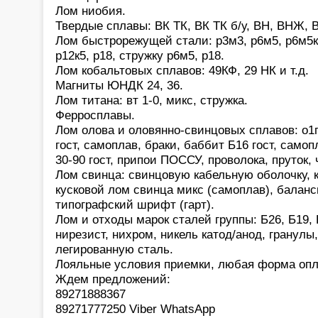
Лом ниобия.
Твердые сплавы: ВК ТК, ВК ТК б/у, ВН, ВНЖ, В
Лом быстрорежущей стали: р3м3, р6м5, р6м5к5,
р12к5, р18, стружку р6м5, р18.
Лом кобальтовых сплавов: 49КФ, 29 НК и т.д.
Магниты ЮНДК 24, 36.
Лом титана: вт 1-0, микс, стружка.
Ферросплавы.
Лом олова и оловянно-свинцовых сплавов: о1
гост, самоплав, браки, баббит Б16 гост, само
30-90 гост, припои ПОССУ, проволока, пруток,
Лом свинца: свинцовую кабельную оболочку, 
кусковой лом свинца микс (самоплав), баланс
типографский шрифт (гарт).
Лом и отходы марок сталей группы: Б26, Б19, 
нирезист, нихром, никель катод/анод, гранулы
легированную сталь.
Лояльные условия приемки, любая форма опл
Ждем предложений:
89271888367
89271777250 Viber WhatsApp