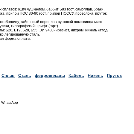
.
сплавов: о1пч чушка/лом, баббит Б83 гост, самоплав, браки,
жка, припои ПОС 30-90 гост, припои ПОССУ, проволока, пруток,
ю оболочку, кабельный переплав, кусковой лом свинца микс
узики, типографский шрифт (гарт).
ы: Б26, Б19, Б28, Б55, ЭИ 943, нирезист, нихром, никель катод/
око легированную сталь.
бая форма оплаты.
Сплав
Сталь
ферросплавы
Кабель
Никель
Пруток
r WhatsApp