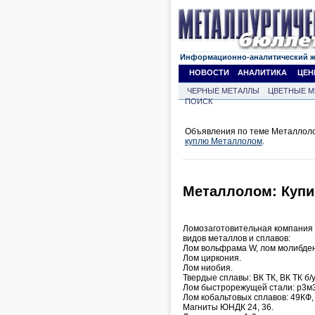
Информационно-аналитический 
НОВОСТИ
АНАЛИТИКА
ЦЕН
ЧЕРНЫЕ МЕТАЛЛЫ
ЦВЕТНЫЕ М
ПОИСК
Объявления по теме Металлоло
куплю Металлолом
.
Металлолом: Купи
Ломозаготовительная компания 
видов металлов и сплавов:
Лом вольфрама W, лом молибден
Лом циркония.
Лом ниобия.
Твердые сплавы: ВК ТК, ВК ТК б/у
Лом быстрорежущей стали: р3м3, 
Лом кобальтовых сплавов: 49КФ, 
Магниты ЮНДК 24, 36.