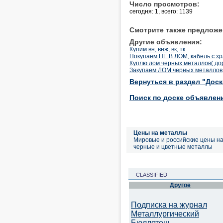
Число просмотров:
сегодня: 1, всего: 1139
Смотрите также предложе
Другие объявления:
Купим вн, внж, вк, тк
Покупаем НЕ В ЛОМ, кабель с х
Куплю лом черных металлов( дорог
Закупаем ЛОМ черных металлов
Вернуться в раздел "Дос
Поиск по доске объявлен
Цены на металлы
Мировые и российские цены н
черные и цветные металлы
CLASSIFIED
Другое
Подписка на журнал
Металлургический
Бюллетень