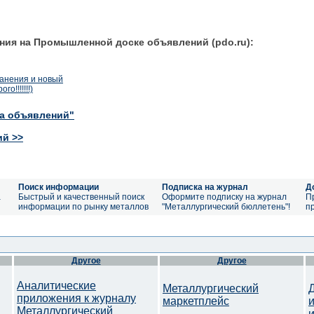
ния на Промышленной доске объявлений (pdo.ru):
ранения и новый
о!!!!!!!)
ка объявлений"
ий >>
Поиск информации
Подписка на журнал
Д
а
Быстрый и качественный поиск
Оформите подписку на журнал
П
информации по рынку металлов
"Металлургический бюллетень"!
п
Другое
Другое
Аналитические
Металлургический
приложения к журналу
маркетплейс
Металлургический