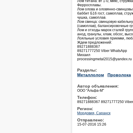
Лом титана: вт 1-0, микс, стружка
Ферросплавы.
Лом олова и оловянно-свинцовых 
баббит Б16 гост, самоплав, стру
чушка, самоплав.
Лом свинца: свинцовую кабельну
(самоплав), балансировочные гр
Лом и отходы марок сталей групп
анод, гранулы, хлам, обсос, выс
Лояльные условия приемки, лю
Ждем предложений:
89271888367
89271777250 Viber WhatsApp
Михаил
processingmetal2015@yandex.ru
Разделы:
Металлолом
Проволока
Автор объявления:
ООО "Альфа-М"
Телефон:
89271888367 89271777250 Vibe
Регион:
Мордовия, Саранск
Отправлено:
15-07-2016 15:26