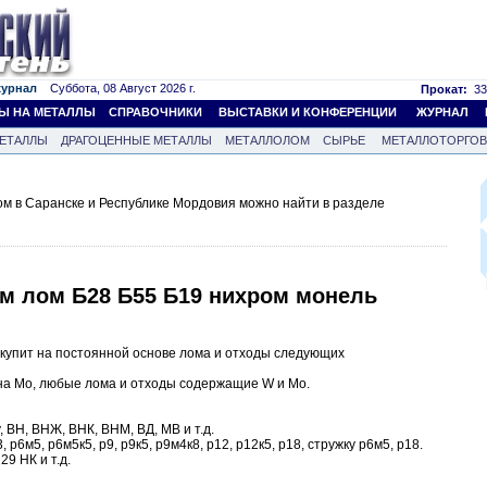
журнал
Суббота, 08 Август 2026 г.
Прокат:
33
Ы НА МЕТАЛЛЫ
СПРАВОЧНИКИ
ВЫСТАВКИ И КОНФЕРЕНЦИИ
ЖУРНАЛ
ЕТАЛЛЫ
ДРАГОЦЕННЫЕ МЕТАЛЛЫ
МЕТАЛЛОЛОМ
СЫРЬЕ
МЕТАЛЛОТОРГО
м в Саранске и Республике Мордовия можно найти в разделе
м лом Б28 Б55 Б19 нихром монель
купит на постоянной основе лома и отходы следующих
а Mo, любые лома и отходы содержащие W и Mo.
, ВН, ВНЖ, ВНК, ВНМ, ВД, МВ и т.д.
р6м5, р6м5к5, р9, р9к5, р9м4к8, р12, р12к5, р18, стружку р6м5, р18.
29 НК и т.д.