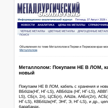
Информационно-аналитический журнал
Пятница, 07 Август 2026 г.
НОВОСТИ
АНАЛИТИКА
ЦЕНЫ НА МЕТАЛЛЫ
СПРАВОЧНИК
ЧЕРНЫЕ МЕТАЛЛЫ
ЦВЕТНЫЕ МЕТАЛЛЫ
ДРАГОЦЕННЫЕ МЕТАЛ
ПОИСК
Объявления по теме Металлолом в Перми и Пермском крае мо
Металлолом
.
Металлолом: Покупаем НЕ В ЛОМ, ка
новый
Покупаем НЕ В ЛОМ, кабель с хранения и новы
ВБбШв(НГ, НГ-LS), АВБбШв (НГ, НГ-LS), АВВГ(
LS), СБ(л, 2л), ЦСБ(л), ААШв, ААБл(2л), АСБ(л
НГ-LS), КВБбШв(НГ, ЭНГ, Э, НГ-LS), и др., це
барабанах.