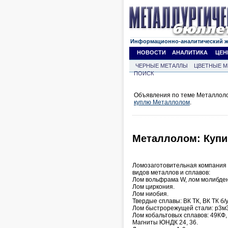
Информационно-аналитический 
НОВОСТИ
АНАЛИТИКА
ЦЕН
ЧЕРНЫЕ МЕТАЛЛЫ
ЦВЕТНЫЕ М
ПОИСК
Объявления по теме Металлоло
куплю Металлолом
.
Металлолом: Купим
Ломозаготовительная компания 
видов металлов и сплавов:
Лом вольфрама W, лом молибден
Лом циркония.
Лом ниобия.
Твердые сплавы: ВК ТК, ВК ТК б/у
Лом быстрорежущей стали: р3м3, 
Лом кобальтовых сплавов: 49КФ, 
Магниты ЮНДК 24, 36.