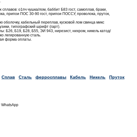
.
сплавов: о1пч чушка/лом, баббит Б83 гост, самоплав, браки,
жка, припои ПОС 30-90 гост, припои ПОССУ, проволока, пруток,
ю оболочку, кабельный переплав, кусковой лом свинца микс
узики, типографский шрифт (гарт).
ы: Б26, Б19, Б28, Б55, ЭИ 943, нирезист, нихром, никель катод/
око легированную сталь.
бая форма оплаты.
Сплав
Сталь
ферросплавы
Кабель
Никель
Пруток
r WhatsApp