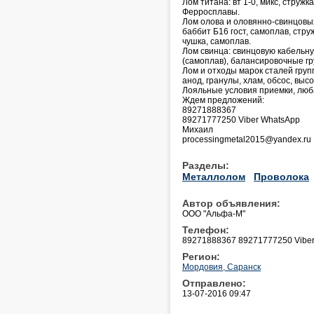
Лом титана: вт 1-0, микс, стружка
Ферросплавы.
Лом олова и оловянно-свинцовых 
баббит Б16 гост, самоплав, стру
чушка, самоплав.
Лом свинца: свинцовую кабельну
(самоплав), балансировочные гр
Лом и отходы марок сталей групп
анод, гранулы, хлам, обсос, выс
Лояльные условия приемки, лю
Ждем предложений:
89271888367
89271777250 Viber WhatsApp
Михаил
processingmetal2015@yandex.ru
Разделы:
Металлолом
Проволока
Автор объявления:
ООО "Альфа-М"
Телефон:
89271888367 89271777250 Vibe
Регион:
Мордовия, Саранск
Отправлено:
13-07-2016 09:47