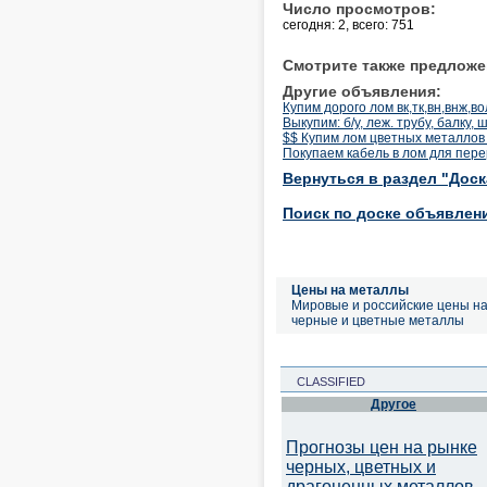
Число просмотров:
сегодня: 2, всего: 751
Смотрите также предложе
Другие объявления:
Купим дорого лом вк,тк,вн,внж,
Выкупим: б/у, леж. трубу, балку
$$ Купим лом цветных металлов
Покупаем кабель в лом для пере
Вернуться в раздел "Дос
Поиск по доске объявлен
Цены на металлы
Мировые и российские цены н
черные и цветные металлы
CLASSIFIED
Другое
Прогнозы цен на рынке
черных, цветных и
драгоценных металлов.