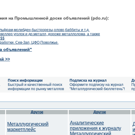
ния на Промышленной доске объявлений (pdo.ru):
вольфрам,молибден,быстрорезы,олово,баббиты и т.д.
, швеллер уголок и др.металл, дороже металлолома, а также
 $$
работки. Сев-Зап, ЦФО,Поволжье.
ка объявлений"
ий >>
Поиск информации
Подписка на журнал
Д
а
Быстрый и качественный поиск
Оформите подписку на журнал
П
информации по рынку металлов
"Металлургический бюллетень"!
п
Другое
Другое
Аналитические
Металлургический
приложения к журналу
маркетплейс
Металлургический