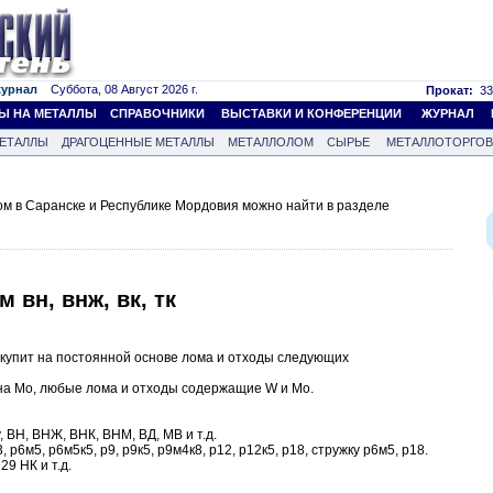
журнал
Суббота, 08 Август 2026 г.
Прокат:
33
Ы НА МЕТАЛЛЫ
СПРАВОЧНИКИ
ВЫСТАВКИ И КОНФЕРЕНЦИИ
ЖУРНАЛ
ЕТАЛЛЫ
ДРАГОЦЕННЫЕ МЕТАЛЛЫ
МЕТАЛЛОЛОМ
СЫРЬЕ
МЕТАЛЛОТОРГО
м в Саранске и Республике Мордовия можно найти в разделе
 вн, внж, вк, тк
купит на постоянной основе лома и отходы следующих
а Mo, любые лома и отходы содержащие W и Mo.
, ВН, ВНЖ, ВНК, ВНМ, ВД, МВ и т.д.
р6м5, р6м5к5, р9, р9к5, р9м4к8, р12, р12к5, р18, стружку р6м5, р18.
29 НК и т.д.