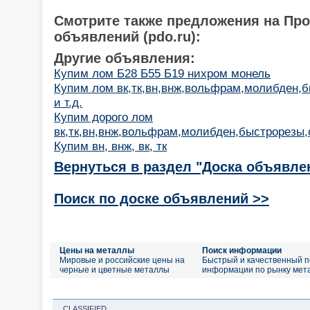
Смотрите также предложения на Пр
объявлений (pdo.ru):
Другие объявления:
Купим лом Б28 Б55 Б19 нихром монель
Купим лом вк,тк,вн,внж,вольфрам,молибден,
и т.д.
Купим дорого лом
вк,тк,вн,внж,вольфрам,молибден,быстрорезы,о
Купим вн, внж, вк, тк
Вернуться в раздел "Доска объявле
Поиск по доске объявлений >>
Цены на металлы
Поиск информации
Мировые и российские цены на
Быстрый и качественный п
черные и цветные металлы
информации по рынку мет
CLASSIFIED