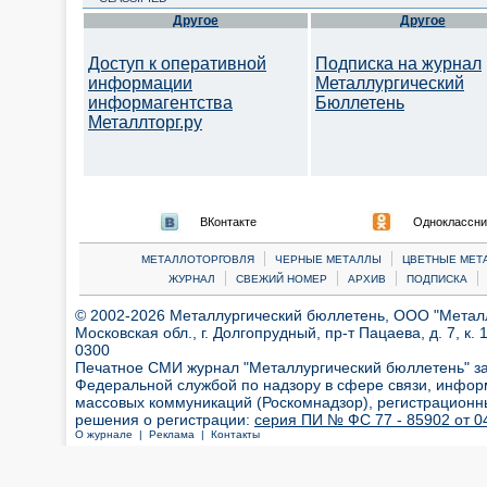
Другое
Другое
Доступ к оперативной
Подписка на журнал
информации
Металлургический
информагентства
Бюллетень
Металлторг.ру
ВКонтакте
Одноклассни
|
|
МЕТАЛЛОТОРГОВЛЯ
ЧЕРНЫЕ МЕТАЛЛЫ
ЦВЕТНЫЕ МЕТ
|
|
|
|
ЖУРНАЛ
СВЕЖИЙ НОМЕР
АРХИВ
ПОДПИСКА
© 2002-2026 Металлургический бюллетень, ООО "Металлт
Московская обл., г. Долгопрудный, пр-т Пацаева, д. 7, к. 1
0300
Печатное СМИ журнал "Металлургический бюллетень" з
Федеральной службой по надзору в сфере связи, инфор
массовых коммуникаций (Роскомнадзор), регистрационн
решения о регистрации:
серия ПИ № ФС 77 - 85902 от 04
О журнале |
Реклама |
Контакты