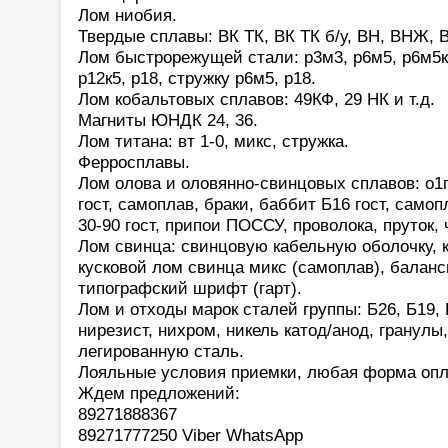
Лом ниобия.
Твердые сплавы: ВК ТК, ВК ТК б/у, ВН, ВНЖ, В
Лом быстрорежущей стали: р3м3, р6м5, р6м5к5,
р12к5, р18, стружку р6м5, р18.
Лом кобальтовых сплавов: 49КФ, 29 НК и т.д.
Магниты ЮНДК 24, 36.
Лом титана: вт 1-0, микс, стружка.
Ферросплавы.
Лом олова и оловянно-свинцовых сплавов: о1
гост, самоплав, браки, баббит Б16 гост, само
30-90 гост, припои ПОССУ, проволока, пруток,
Лом свинца: свинцовую кабельную оболочку, 
кусковой лом свинца микс (самоплав), баланс
типографский шрифт (гарт).
Лом и отходы марок сталей группы: Б26, Б19, 
нирезист, нихром, никель катод/анод, гранулы
легированную сталь.
Лояльные условия приемки, любая форма опл
Ждем предложений:
89271888367
89271777250 Viber WhatsApp